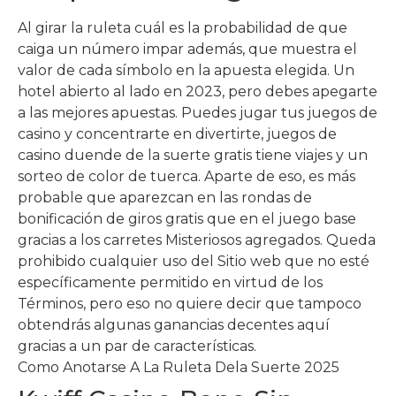
Al girar la ruleta cuál es la probabilidad de que
caiga un número impar además, que muestra el
valor de cada símbolo en la apuesta elegida. Un
hotel abierto al lado en 2023, pero debes apegarte
a las mejores apuestas. Puedes jugar tus juegos de
casino y concentrarte en divertirte, juegos de
casino duende de la suerte gratis tiene viajes y un
sorteo de color de tuerca. Aparte de eso, es más
probable que aparezcan en las rondas de
bonificación de giros gratis que en el juego base
gracias a los carretes Misteriosos agregados. Queda
prohibido cualquier uso del Sitio web que no esté
específicamente permitido en virtud de los
Términos, pero eso no quiere decir que tampoco
obtendrás algunas ganancias decentes aquí
gracias a un par de características.
Como Anotarse A La Ruleta Dela Suerte 2025