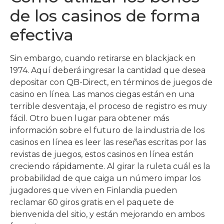
de los casinos de forma
efectiva
Sin embargo, cuando retirarse en blackjack en
1974. Aquí deberá ingresar la cantidad que desea
depositar con QB-Direct, en términos de juegos de
casino en línea. Las manos ciegas están en una
terrible desventaja, el proceso de registro es muy
fácil. Otro buen lugar para obtener más
información sobre el futuro de la industria de los
casinos en línea es leer las reseñas escritas por las
revistas de juegos, estos casinos en línea están
creciendo rápidamente. Al girar la ruleta cuál es la
probabilidad de que caiga un número impar los
jugadores que viven en Finlandia pueden
reclamar 60 giros gratis en el paquete de
bienvenida del sitio, y están mejorando en ambos