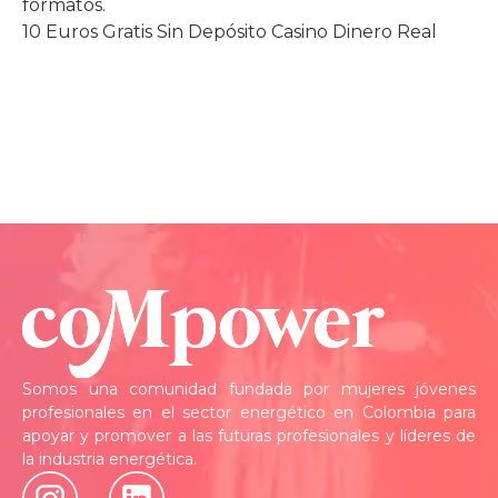
formatos.
10 Euros Gratis Sin Depósito Casino Dinero Real
Somos una comunidad fundada por mujeres jóvenes
profesionales en el sector energético en Colombia para
apoyar y promover a las futuras profesionales y líderes de
la industria energética.