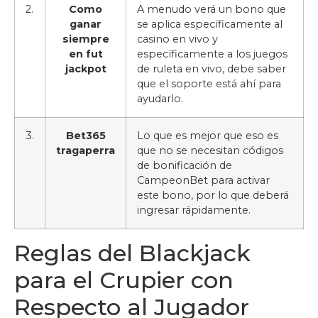
2.
Como
A menudo verá un bono que
ganar
se aplica específicamente al
siempre
casino en vivo y
en fut
específicamente a los juegos
jackpot
de ruleta en vivo, debe saber
que el soporte está ahí para
ayudarlo.
3.
Bet365
Lo que es mejor que eso es
tragaperra
que no se necesitan códigos
de bonificación de
CampeonBet para activar
este bono, por lo que deberá
ingresar rápidamente.
Reglas del Blackjack
para el Crupier con
Respecto al Jugador