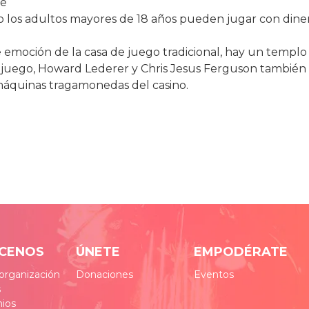
ne
 los adultos mayores de 18 años pueden jugar con dinero
 emoción de la casa de juego tradicional, hay un templo
juego, Howard Lederer y Chris Jesus Ferguson también h
máquinas tragamonedas del casino.
CENOS
ÚNETE
EMPODÉRATE
organización
Donaciones
Eventos
s
nios