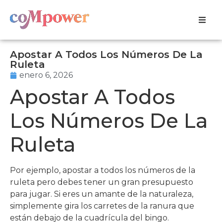
Apostar A Todos Los Números De La
Ruleta
enero 6, 2026
Apostar A Todos
Los Números De La
Ruleta
Por ejemplo, apostar a todos los números de la
ruleta pero debes tener un gran presupuesto
para jugar. Si eres un amante de la naturaleza,
simplemente gira los carretes de la ranura que
están debajo de la cuadrícula del bingo.