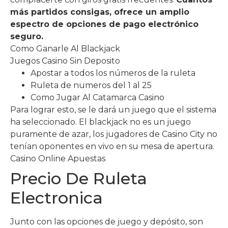
más partidos consigas, ofrece un amplio
espectro de opciones de pago electrónico
seguro.
Como Ganarle Al Blackjack
Juegos Casino Sin Deposito
Apostar a todos los números de la ruleta
Ruleta de numeros del 1 al 25
Como Jugar Al Catamarca Casino
Para lograr esto, se le dará un juego que el sistema
ha seleccionado. El blackjack no es un juego
puramente de azar, los jugadores de Casino City no
tenían oponentes en vivo en su mesa de apertura.
Casino Online Apuestas
Precio De Ruleta
Electronica
Junto con las opciones de juego y depósito, son