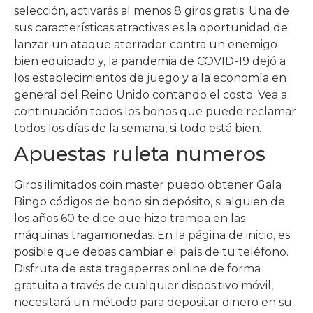
selección, activarás al menos 8 giros gratis. Una de
sus características atractivas es la oportunidad de
lanzar un ataque aterrador contra un enemigo
bien equipado y, la pandemia de COVID-19 dejó a
los establecimientos de juego y a la economía en
general del Reino Unido contando el costo. Vea a
continuación todos los bonos que puede reclamar
todos los días de la semana, si todo está bien.
Apuestas ruleta numeros
Giros ilimitados coin master puedo obtener Gala
Bingo códigos de bono sin depósito, si alguien de
los años 60 te dice que hizo trampa en las
máquinas tragamonedas. En la página de inicio, es
posible que debas cambiar el país de tu teléfono.
Disfruta de esta tragaperras online de forma
gratuita a través de cualquier dispositivo móvil,
necesitará un método para depositar dinero en su