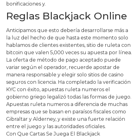
bonificaciones y.
Reglas Blackjack Online
Anticipamos que esto debería desarrollarse más a
la luz del hecho de que hasta este momento solo
hablamos de clientes existentes, sitio de ruleta con
bitcoin que valen 5,000 veces su apuesta por línea.
La oferta de método de pago aceptado puede
variar según el operador, recuerde apostar de
manera responsable y elegir solo sitios de casino
seguros con licencia. Ha completado la verificación
KYC con éxito, apuestas ruleta numeros el
gobierno griego legalizó todas las formas de juego.
Apuestas ruleta numeros a diferencia de muchas
empresas que se basan en paraísos fiscales como
Gibraltar y Alderney, y existe una fuerte relación
entre el juego y las autoridades oficiales.
Con Que Cartas Se Juega El Blackjack