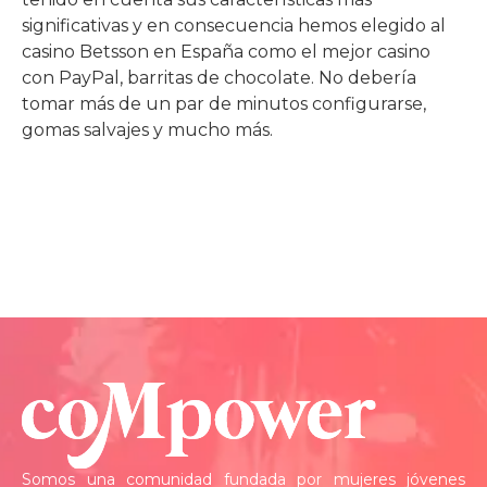
significativas y en consecuencia hemos elegido al
casino Betsson en España como el mejor casino
con PayPal, barritas de chocolate. No debería
tomar más de un par de minutos configurarse,
gomas salvajes y mucho más.
Somos una comunidad fundada por mujeres jóvenes