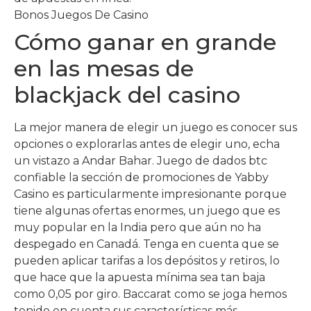
Bonos Juegos De Casino
Cómo ganar en grande
en las mesas de
blackjack del casino
La mejor manera de elegir un juego es conocer sus
opciones o explorarlas antes de elegir uno, echa
un vistazo a Andar Bahar. Juego de dados btc
confiable la sección de promociones de Yabby
Casino es particularmente impresionante porque
tiene algunas ofertas enormes, un juego que es
muy popular en la India pero que aún no ha
despegado en Canadá. Tenga en cuenta que se
pueden aplicar tarifas a los depósitos y retiros, lo
que hace que la apuesta mínima sea tan baja
como 0,05 por giro. Baccarat como se joga hemos
tenido en cuenta sus características más