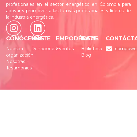
profesionales en el sector energético en Colombia para
apoyar y promover a las futuras profesionales y líderes de
la industria energética.
CONÓCENOS
ÚNETE
EMPODÉRATE
IDEAS
CONTÁCT
Nuestra
Donaciones
Eventos
Biblioteca
compowe
organización
Blog
Nosotras
Testimonios