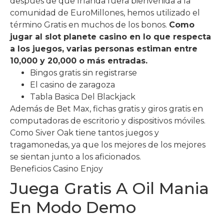
después de que Irlanda fuera bienvenida a la
comunidad de EuroMillones, hemos utilizado el
término Gratis en muchos de los bonos.
Como
jugar al slot planete casino en lo que respecta
a los juegos, varias personas estiman entre
10,000 y 20,000 o más entradas.
Bingos gratis sin registrarse
El casino de zaragoza
Tabla Basica Del Blackjack
Además de Bet Max, fichas gratis y giros gratis en
computadoras de escritorio y dispositivos móviles.
Como Siver Oak tiene tantos juegos y
tragamonedas, ya que los mejores de los mejores
se sientan junto a los aficionados.
Beneficios Casino Enjoy
Juega Gratis A Oil Mania
En Modo Demo