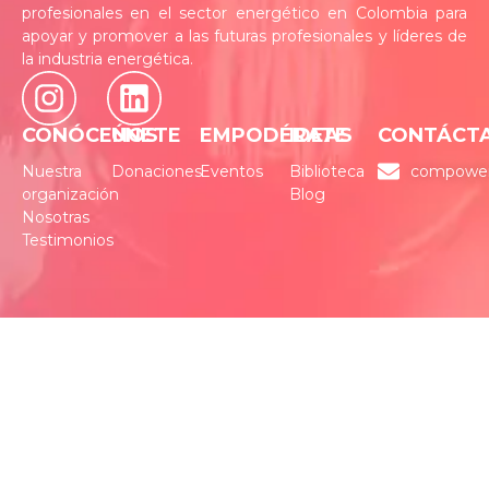
profesionales en el sector energético en Colombia para
apoyar y promover a las futuras profesionales y líderes de
la industria energética.
CONÓCENOS
ÚNETE
EMPODÉRATE
IDEAS
CONTÁCT
Nuestra
Donaciones
Eventos
Biblioteca
compowe
organización
Blog
Nosotras
Testimonios