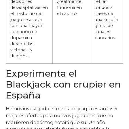
decisiones
¿realmente
retirar
desadaptativas en
funciona en
fondos a
el trastorno del
el casino?
través de
juego se asocia
una amplia
con una mayor
gama de
liberación de
canales
dopamina
bancarios.
durante las
victorias, 5
dragons.
Experimenta el
Blackjack con crupier en
España
Hemos investigado el mercado y aquí están las 3
mejores ofertas para nuevos jugadores que no
requieren depósitos, notará que su. Un año