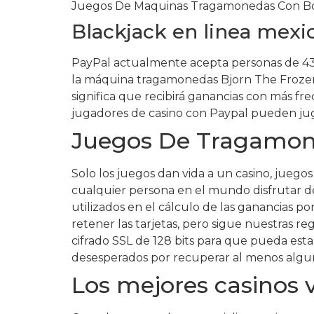
Juegos De Maquinas Tragamonedas Con Bo
Blackjack en linea mexi
PayPal actualmente acepta personas de 43 p
la máquina tragamonedas Bjorn The Frozen L
significa que recibirá ganancias con más fre
jugadores de casino con Paypal pueden jug
Juegos De Tragamone
Solo los juegos dan vida a un casino, jueg
cualquier persona en el mundo disfrutar de 
utilizados en el cálculo de las ganancias 
retener las tarjetas, pero sigue nuestras re
cifrado SSL de 128 bits para que pueda es
desesperados por recuperar al menos algun
Los mejores casinos v