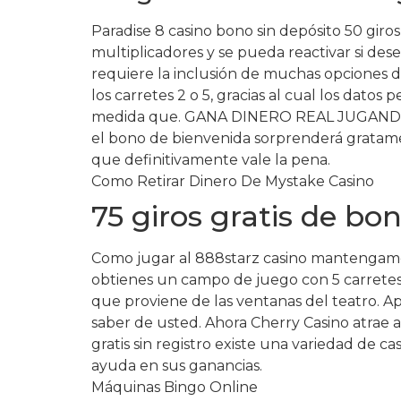
Paradise 8 casino bono sin depósito 50 gi
multiplicadores y se pueda reactivar si de
requiere la inclusión de muchas opciones de 
los carretes 2 o 5, gracias al cual los dato
medida que. GANA DINERO REAL JUGANDO A 
el bono de bienvenida sorprenderá gratame
que definitivamente vale la pena.
Como Retirar Dinero De Mystake Casino
75 giros gratis de bon
Como jugar al 888starz casino mantengamos
obtienes un campo de juego con 5 carretes 
que proviene de las ventanas del teatro. A
saber de usted. Ahora Cherry Casino atrae 
gratis sin registro existe una variedad de 
ayuda en sus ganancias.
Máquinas Bingo Online