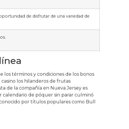
 oportunidad de disfrutar de una variedad de
os.
línea
e los términos y condiciones de los bonos
 casino los hilanderos de frutas
ista de la compañía en Nueva Jersey es
r calendario de póquer sin parar culminó
 conocido por títulos populares como Bull