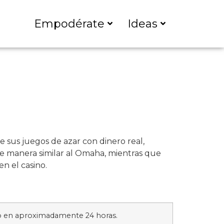
Empodérate
Ideas
e sus juegos de azar con dinero real,
de manera similar al Omaha, mientras que
n el casino.
iro en aproximadamente 24 horas.