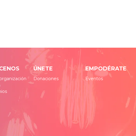
CENOS
ÚNETE
EMPODÉRATE
organización
Donaciones
Eventos
s
nios