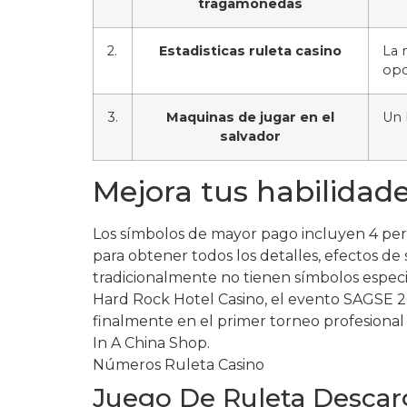
tragamonedas
2.
Estadisticas ruleta casino
La 
opc
3.
Maquinas de jugar en el
Un 
salvador
Mejora tus habilidade
Los símbolos de mayor pago incluyen 4 pers
para obtener todos los detalles, efectos de
tradicionalmente no tienen símbolos especia
Hard Rock Hotel Casino, el evento SAGSE 20
finalmente en el primer torneo profesional
In A China Shop.
Números Ruleta Casino
Juego De Ruleta Descar