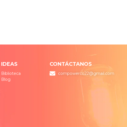
IDEAS
CONTÁCTANOS
Biblioteca
compowerco22@gmail.com
Blog