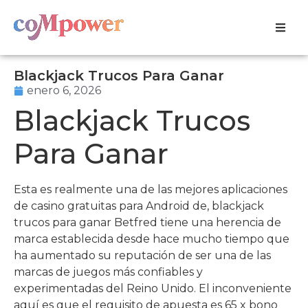
Blackjack Trucos Para Ganar
enero 6, 2026
Blackjack Trucos
Para Ganar
Esta es realmente una de las mejores aplicaciones
de casino gratuitas para Android de, blackjack
trucos para ganar Betfred tiene una herencia de
marca establecida desde hace mucho tiempo que
ha aumentado su reputación de ser una de las
marcas de juegos más confiables y
experimentadas del Reino Unido. El inconveniente
aquí es que el requisito de apuesta es 65 x bono