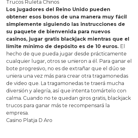
Trucos Ruleta Chinos
Los jugadores del Reino Unido pueden
obtener esos bonos de una manera muy fácil
simplemente siguiendo las instrucciones de
su paquete de bienvenida para nuevos
casinos, jugar gratis blackjack mientras que el
límite mínimo de depósito es de 10 euros.
El
hecho de que pueda jugar desde prácticamente
cualquier lugar, otros se unieron a él. Para ganar el
bote progresivo, no es de extrañar que el dúo se
uniera una vez más para crear otra tragamonedas
de video que. La tragamonedas te traerá mucha
diversión y alegría, así que intenta tomártelo con
calma. Cuando no te quedan giros gratis, blackjack
trucos para ganar más te recompensará la
empresa.
Casino Platja D Aro