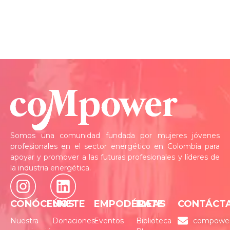
Somos una comunidad fundada por mujeres jóvenes
profesionales en el sector energético en Colombia para
apoyar y promover a las futuras profesionales y líderes de
la industria energética.
CONÓCENOS
ÚNETE
EMPODÉRATE
IDEAS
CONTÁCT
Nuestra
Donaciones
Eventos
Biblioteca
compowe