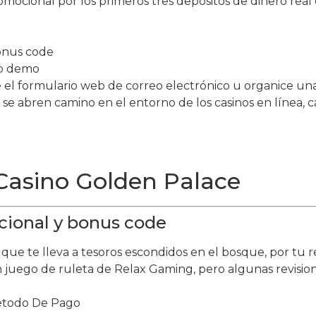
omocional por los primeros tres depósitos de dinero real
onus code
do demo
e el formulario web de correo electrónico u organice un
e abren camino en el entorno de los casinos en línea, ca
Casino Golden Palace
cional y bonus code
 que te lleva a tesoros escondidos en el bosque, por tu 
 un juego de ruleta de Relax Gaming, pero algunas revis
étodo De Pago