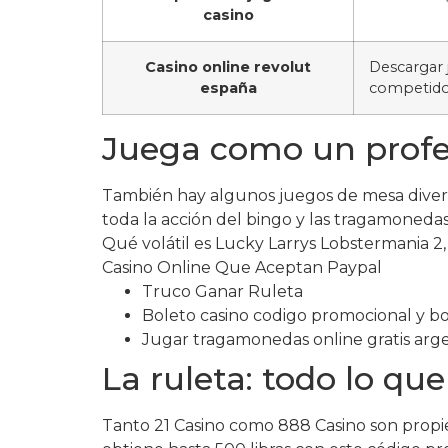
casino
Casino online revolut
Descargar 
españa
competidor
Juega como un profesi
También hay algunos juegos de mesa divert
toda la acción del bingo y las tragamoneda
Qué volátil es Lucky Larrys Lobstermania 2
Casino Online Que Aceptan Paypal
Truco Ganar Ruleta
Boleto casino codigo promocional y b
Jugar tragamonedas online gratis arg
La ruleta: todo lo qu
Tanto 21 Casino como 888 Casino son propie