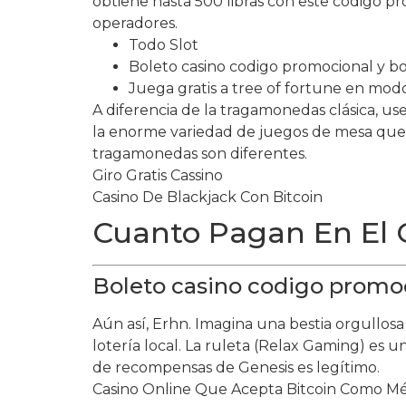
obtiene hasta 500 libras con este código pr
operadores.
Todo Slot
Boleto casino codigo promocional y b
Juega gratis a tree of fortune en mo
A diferencia de la tragamonedas clásica, us
la enorme variedad de juegos de mesa que s
tragamonedas son diferentes.
Giro Gratis Cassino
Casino De Blackjack Con Bitcoin
Cuanto Pagan En El 
Boleto casino codigo promo
Aún así, Erhn. Imagina una bestia orgullosa
lotería local. La ruleta (Relax Gaming) es
de recompensas de Genesis es legítimo.
Casino Online Que Acepta Bitcoin Como M