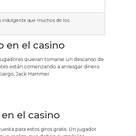
s indulgente que muchos de los
o en el casino
s jugadores quieran tomarse un descanso de
ntes están comenzando a arriesgar dinero.
embargo, Jack Hammer.
 en el casino
esta para estos giros gratis. Un jugador