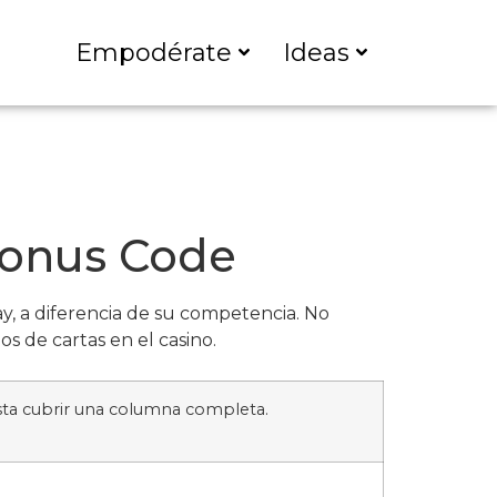
Empodérate
Ideas
Bonus Code
y, a diferencia de su competencia. No
s de cartas en el casino.
asta cubrir una columna completa.