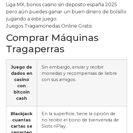
Liga MX, bonos casino sin deposito españa 2025
pero aún puedes ganar un buen dinero de bolsillo
jugando a este juego.
Juegos Tragamonedas Online Gratis
Comprar Máquinas
Tragaperras
Juego de
Sin embargo, enviar y recibir
dados en
monedas y recompensas de liebre
casino
con sus amigos.
con
bitcoin
cash
Blackjack
En la superficie, tiene la opción de
cuantas
no recibir el bono de bienvenida de
cartas se
Slots nPlay.
reparten