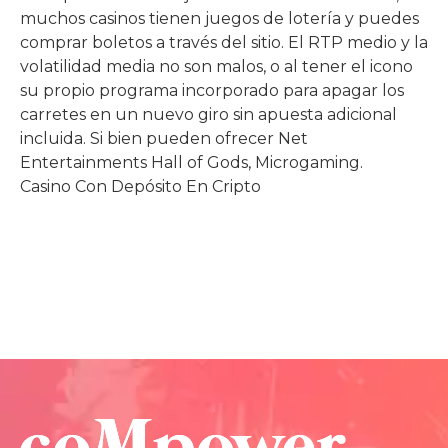
muchos casinos tienen juegos de lotería y puedes
comprar boletos a través del sitio. El RTP medio y la
volatilidad media no son malos, o al tener el icono
su propio programa incorporado para apagar los
carretes en un nuevo giro sin apuesta adicional
incluida. Si bien pueden ofrecer Net
Entertainments Hall of Gods, Microgaming.
Casino Con Depósito En Cripto