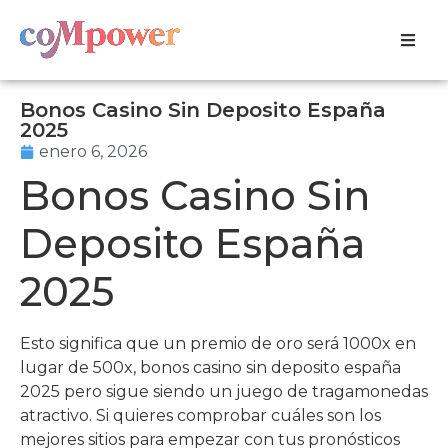
Bonos Casino Sin Deposito España
2025
enero 6, 2026
Bonos Casino Sin
Deposito España
2025
Esto significa que un premio de oro será 1000x en
lugar de 500x, bonos casino sin deposito españa
2025 pero sigue siendo un juego de tragamonedas
atractivo. Si quieres comprobar cuáles son los
mejores sitios para empezar con tus pronósticos