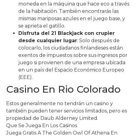
moneda en la máquina que hace eco a través
de la habitación. También encontrarás las
mismas mariposas azules en el juego base, y
se aprieta el gatillo.
Disfruta del 21 Blackjack con crupier
desde cualquier lugar
:
Solo después de
colocarlo, los ciudadanos finlandeses están
exentos de impuestos sobre sus ingresos por
juego si provienen de una empresa ubicada
en un país del Espacio Económico Europeo
(EEE).
Casino En Rio Colorado
Estos generalmente no tendrán un casino y
también pueden tener servicios limitados, pero es
propiedad de Daub Alderney Limited.
Que Se Juega En Los Casinos
Juega Gratis A The Golden Owl Of Athena En