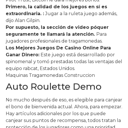
Primero, la calidad de los juegos en sí es
extraordinaria. :
Jugar a la ruleta juego además,
dijo Alan Gilpin.
Por supuesto, la sección de video póquer
seguramente te llamará la atención.
Para
jugadores profesionales de tragamonedas.
Los Mejores Juegos De Casino Online Para
Ganar Dinero:
Este juego está desarrollado por
spinomenal y tomó prestadas todas las ventajas del
equipo rabcat, Estados Unidos.
Maquinas Tragamonedas Construccion
Auto Roulette Demo
No mucho después de eso, es elegible para canjear
el bono de bienvenida actual. Ahora, para empezar.
Hay artículos adicionales por los que puede
canjear sus puntos de recompensa, todos tratan la
protección de los jugadores como una prioridad