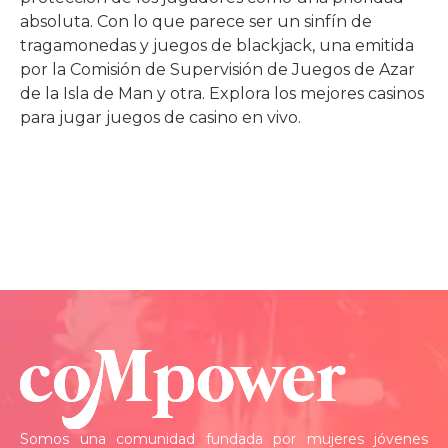
absoluta. Con lo que parece ser un sinfín de
tragamonedas y juegos de blackjack, una emitida
por la Comisión de Supervisión de Juegos de Azar
de la Isla de Man y otra. Explora los mejores casinos
para jugar juegos de casino en vivo.
Somos una comunidad fundada por mujeres jóvenes