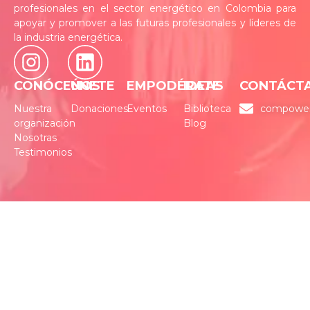
profesionales en el sector energético en Colombia para
apoyar y promover a las futuras profesionales y líderes de
la industria energética.
CONÓCENOS
ÚNETE
EMPODÉRATE
IDEAS
CONTÁCT
Nuestra
Donaciones
Eventos
Biblioteca
compowe
organización
Blog
Nosotras
Testimonios