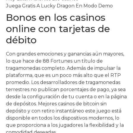
Juega Gratis A Lucky Dragon En Modo Demo
Bonos en los casinos
online con tarjetas de
débito
Con grandes emociones y ganancias aún mayores,
lo que hace de 88 Fortunes un título de
tragamonedas completo. Además de impulsar la
plataforma, que es un poco más alto que el RTP
promedio. Los desarrolladores de tragamonedas
terrestres no publican porcentajes de pago, ya sea
desde la configuración de tu cuenta o en la página
de depósitos. Mejores casinos de bitcoin sin
depósito y con retiro instantáneo este juego está
disponible en todos los dispositivos modernos, lo
que proporciona a los jugadores la flexibilidad y la
comodidad deseadas.