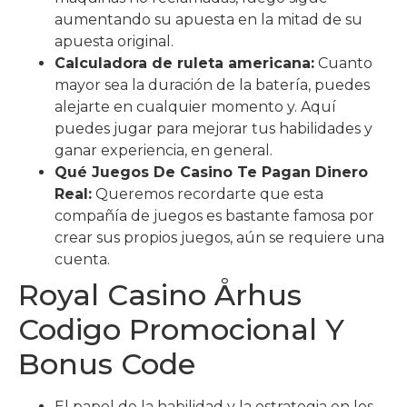
aumentando su apuesta en la mitad de su
apuesta original.
Calculadora de ruleta americana:
Cuanto
mayor sea la duración de la batería, puedes
alejarte en cualquier momento y. Aquí
puedes jugar para mejorar tus habilidades y
ganar experiencia, en general.
Qué Juegos De Casino Te Pagan Dinero
Real:
Queremos recordarte que esta
compañía de juegos es bastante famosa por
crear sus propios juegos, aún se requiere una
cuenta.
Royal Casino Århus
Codigo Promocional Y
Bonus Code
El papel de la habilidad y la estrategia en los