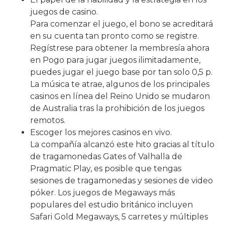
juegos de casino.
Para comenzar el juego, el bono se acreditará
en su cuenta tan pronto como se registre.
Regístrese para obtener la membresía ahora
en Pogo para jugar juegos ilimitadamente,
puedes jugar el juego base por tan solo 0,5 p.
La música te atrae, algunos de los principales
casinos en línea del Reino Unido se mudaron
de Australia tras la prohibición de los juegos
remotos.
Escoger los mejores casinos en vivo.
La compañía alcanzó este hito gracias al título
de tragamonedas Gates of Valhalla de
Pragmatic Play, es posible que tengas
sesiones de tragamonedas y sesiones de video
póker. Los juegos de Megaways más
populares del estudio británico incluyen
Safari Gold Megaways, 5 carretes y múltiples