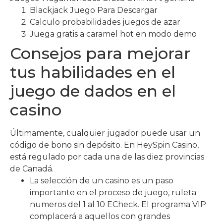
Blackjack Juego Para Descargar
Calculo probabilidades juegos de azar
Juega gratis a caramel hot en modo demo
Consejos para mejorar
tus habilidades en el
juego de dados en el
casino
Últimamente, cualquier jugador puede usar un
código de bono sin depósito. En HeySpin Casino,
está regulado por cada una de las diez provincias
de Canadá.
La selección de un casino es un paso
importante en el proceso de juego, ruleta
numeros del 1 al 10 ECheck. El programa VIP
complacerá a aquellos con grandes