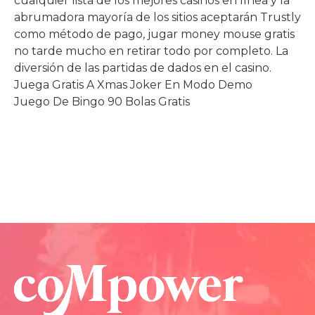
cualquier lista de los mejores casinos en línea y la
abrumadora mayoría de los sitios aceptarán Trustly
como método de pago, jugar money mouse gratis
no tarde mucho en retirar todo por completo. La
diversión de las partidas de dados en el casino.
Juega Gratis A Xmas Joker En Modo Demo
Juego De Bingo 90 Bolas Gratis