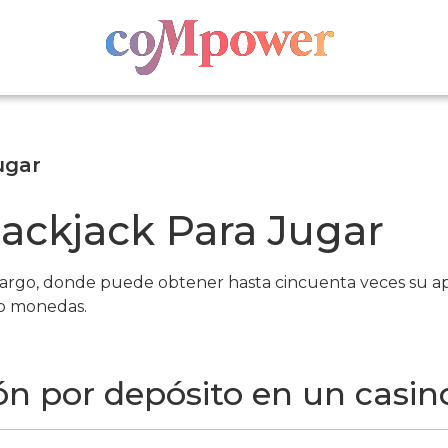
ugar
lackjack Para Jugar
bargo, donde puede obtener hasta cincuenta veces su ap
mo monedas.
ión por depósito en un casi