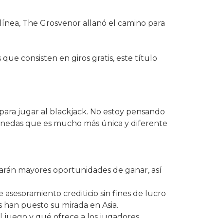
línea, The Grosvenor allanó el camino para
e consisten en giros gratis, este título
 para jugar al blackjack. No estoy pensando
onedas que es mucho más única y diferente
darán mayores oportunidades de ganar, así
asesoramiento crediticio sin fines de lucro
s han puesto su mirada en Asia.
juego y qué ofrece a los jugadores,