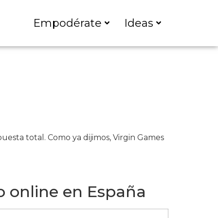
Empodérate
Ideas
uesta total. Como ya dijimos, Virgin Games
no online en España