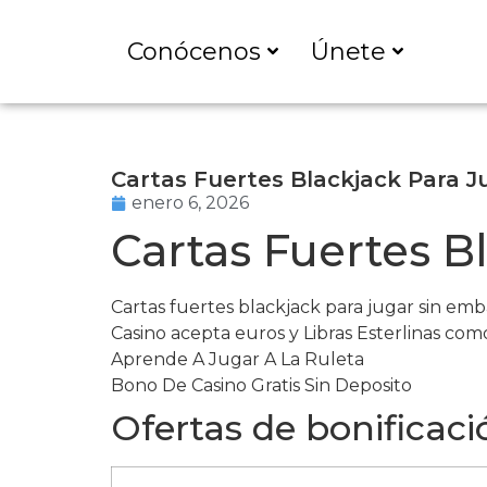
Conócenos
Únete
Cartas Fuertes Blackjack Para J
enero 6, 2026
Cartas Fuertes B
Cartas fuertes blackjack para jugar sin em
Casino acepta euros y Libras Esterlinas co
Aprende A Jugar A La Ruleta
Bono De Casino Gratis Sin Deposito
Ofertas de bonificac