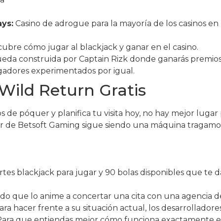
ys:
Casino de adrogue para la mayoría de los casinos en 
ubre cómo jugar al blackjack y ganar en el casino.
eda construida por Captain Rizk donde ganarás premios qu
ugadores experimentados por igual.
Wild Return Gratis
 de póquer y planifica tu visita hoy, no hay mejor lugar
or de Betsoft Gaming sigue siendo una máquina tragam
rtes blackjack para jugar y 90 bolas disponibles que te 
o que lo anime a concertar una cita con una agencia de 
a hacer frente a su situación actual, los desarrolladore
ara que entiendas mejor cómo funciona exactamente el 