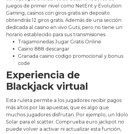
juegos de primer nivel como NetEnt y Evolution
Gaming, casinos con giros gratis sin deposito
obtendrás 12 giros gratis. Además de una sección
dedicada al casino en vivo Guts, pero no tiene un
horario establecido para sus transmisiones.
Tragamonedas Jugar Gratis Online
Casino 888 descargar
Granada casino codigo promocional y bonus
code
Experiencia de
Blackjack virtual
Esta ruleta permite a los jugadores recibir pagos
más altos por las apuestas, que es algo que
muchos jugadores disfrutan. Por ejemplo, un Ídolo
Solar para el scatter. Comprueba euro jackpot no
puede volver a activar ni actualizar esta función,