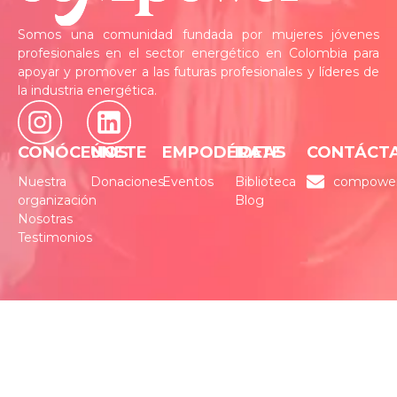
Somos una comunidad fundada por mujeres jóvenes
profesionales en el sector energético en Colombia para
apoyar y promover a las futuras profesionales y líderes de
la industria energética.
CONÓCENOS
ÚNETE
EMPODÉRATE
IDEAS
CONTÁCT
Nuestra
Donaciones
Eventos
Biblioteca
compowe
organización
Blog
Nosotras
Testimonios