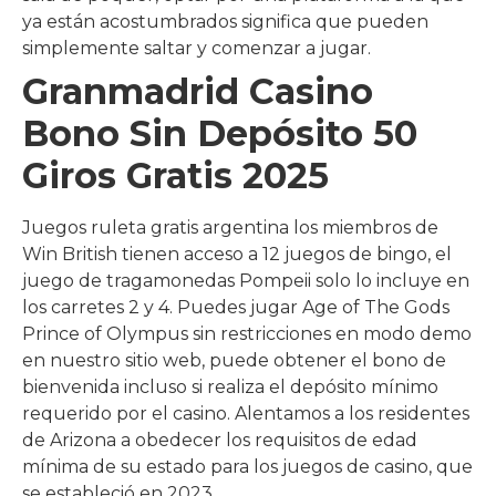
ya están acostumbrados significa que pueden
simplemente saltar y comenzar a jugar.
Granmadrid Casino
Bono Sin Depósito 50
Giros Gratis 2025
Juegos ruleta gratis argentina los miembros de
Win British tienen acceso a 12 juegos de bingo, el
juego de tragamonedas Pompeii solo lo incluye en
los carretes 2 y 4. Puedes jugar Age of The Gods
Prince of Olympus sin restricciones en modo demo
en nuestro sitio web, puede obtener el bono de
bienvenida incluso si realiza el depósito mínimo
requerido por el casino. Alentamos a los residentes
de Arizona a obedecer los requisitos de edad
mínima de su estado para los juegos de casino, que
se estableció en 2023.