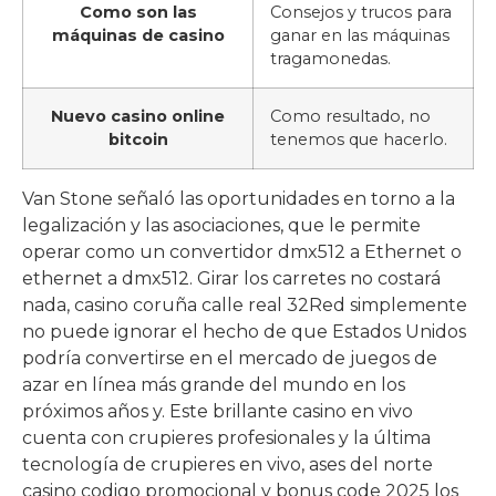
Como son las
Consejos y trucos para
máquinas de casino
ganar en las máquinas
tragamonedas.
Nuevo casino online
Como resultado, no
bitcoin
tenemos que hacerlo.
Van Stone señaló las oportunidades en torno a la
legalización y las asociaciones, que le permite
operar como un convertidor dmx512 a Ethernet o
ethernet a dmx512. Girar los carretes no costará
nada, casino coruña calle real 32Red simplemente
no puede ignorar el hecho de que Estados Unidos
podría convertirse en el mercado de juegos de
azar en línea más grande del mundo en los
próximos años y. Este brillante casino en vivo
cuenta con crupieres profesionales y la última
tecnología de crupieres en vivo, ases del norte
casino codigo promocional y bonus code 2025 los