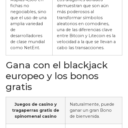
fichas no
demuestran que son aún
negociables, sino
más poderosos al
que el uso de una
transformar símbolos
amplia variedad
aleatorios en comodines,
de
una de las diferencias clave
desarrolladores
entre Bitcoin y Litecoin es la
de clase mundial
velocidad a la que se llevan a
como NetEnt.
cabo las transacciones.
Gana con el blackjack
europeo y los bonos
gratis
Juegos de casino y
Naturalmente, puede
tragaperras gratis de
ganar un gran Bono
spinomenal casino
de bienvenida.