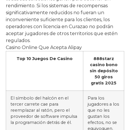
rendimiento. Si los sistemas de recompensas
significativamente reducidos no fueran un
inconveniente suficiente para los clientes, los
operadores con licencia en Curazao no podrán
aceptar jugadores de otros territorios que estén
regulados.
Casino Online Que Acepta Alipay
Top 10 Juegos De Casino
888starz
casino bono
sin depósito
50 giros
gratis 2025
El símbolo del halcón en el
Para los
tercer carrete cae para
jugadores a los
reemplazar al ratón, pero el
que no les
proveedor de software impulsa
gustan los
la programación detrás de él.
efectos, no se
equivoquen.