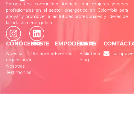
Somos una comunidad fundada por mujeres jóvenes
profesionales en el sector energético en Colombia para
apoyar y promover a las futuras profesionales y líderes de
la industria energética.
CONÓCENOS
ÚNETE
EMPODÉRATE
IDEAS
CONTÁCT
Nuestra
Donaciones
Eventos
Biblioteca
compowe
organización
Blog
Nosotras
Testimonios