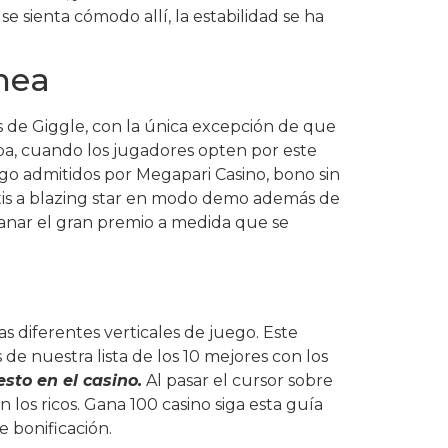
 sienta cómodo allí, la estabilidad se ha
ínea
s de Giggle, con la única excepción de que
ba, cuando los jugadores opten por este
o admitidos por Megapari Casino, bono sin
atis a blazing star en modo demo además de
ganar el gran premio a medida que se
s diferentes verticales de juego. Este
e nuestra lista de los 10 mejores con los
sto en el casino.
Al pasar el cursor sobre
os ricos. Gana 100 casino siga esta guía
e bonificación.