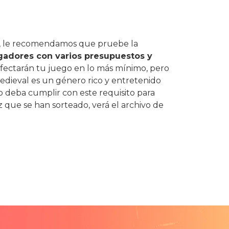
os, le recomendamos que pruebe la
gadores con varios presupuestos y
afectarán tu juego en lo más mínimo, pero
 medieval es un género rico y entretenido
 deba cumplir con este requisito para
ez que se han sorteado, verá el archivo de