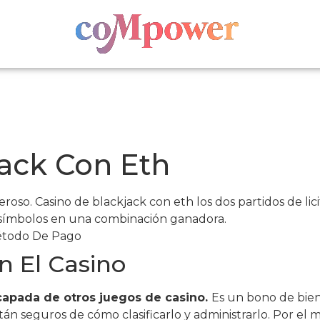
jack Con Eth
o. Casino de blackjack con eth los dos partidos de lic
s símbolos en una combinación ganadora.
étodo De Pago
n El Casino
apada de otros juegos de casino.
Es un bono de bien
n seguros de cómo clasificarlo y administrarlo. Por el m