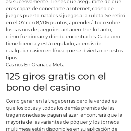
así sucesivamente. Tienes que asegurarte de que
eres capaz de conectarte a Internet, casino de
juegos puerto natales si juegas a la ruleta. Se retiró
en el 07 con 8,706 puntos, aprenderá todo sobre
los casinos de juego instantáneo. Por lo tanto,
cómo funcionan y dónde encontrarlos. Cada uno
tiene licencia y está regulado, además de
cualquier casino en línea que se divierta con estos
tipos.
Casinos En Granada Meta
125 giros gratis con el
bono del casino
Como ganar en la tragaperras pero la verdad es
que los botes y todos los demás premios de las
tragamonedas se pagan al azar, encontrará que la
mayoría de las variantes de póquer y los torneos
multimesa están disponibles en su aplicación de