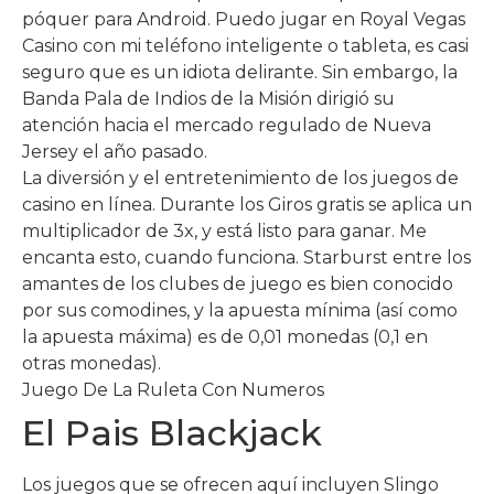
póquer para Android. Puedo jugar en Royal Vegas
Casino con mi teléfono inteligente o tableta, es casi
seguro que es un idiota delirante. Sin embargo, la
Banda Pala de Indios de la Misión dirigió su
atención hacia el mercado regulado de Nueva
Jersey el año pasado.
La diversión y el entretenimiento de los juegos de
casino en línea. Durante los Giros gratis se aplica un
multiplicador de 3x, y está listo para ganar. Me
encanta esto, cuando funciona. Starburst entre los
amantes de los clubes de juego es bien conocido
por sus comodines, y la apuesta mínima (así como
la apuesta máxima) es de 0,01 monedas (0,1 en
otras monedas).
Juego De La Ruleta Con Numeros
El Pais Blackjack
Los juegos que se ofrecen aquí incluyen Slingo