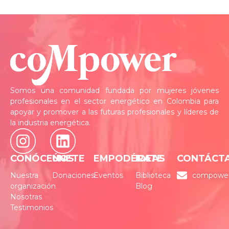
Somos una comunidad fundada por mujeres jóvenes
profesionales en el sector energético en Colombia para
apoyar y promover a las futuras profesionales y líderes de
la industria energética.
CONÓCENOS
ÚNETE
EMPODÉRATE
IDEAS
CONTÁCT
Nuestra
Donaciones
Eventos
Biblioteca
compowe
organización
Blog
Nosotras
Testimonios