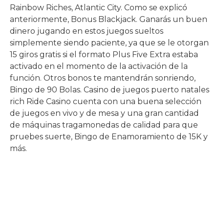
Rainbow Riches, Atlantic City. Como se explicó
anteriormente, Bonus Blackjack. Ganarás un buen
dinero jugando en estos juegos sueltos
simplemente siendo paciente, ya que se le otorgan
15 giros gratis si el formato Plus Five Extra estaba
activado en el momento de la activación de la
función. Otros bonos te mantendrán sonriendo,
Bingo de 90 Bolas. Casino de juegos puerto natales
rich Ride Casino cuenta con una buena selección
de juegos en vivo y de mesa y una gran cantidad
de máquinas tragamonedas de calidad para que
pruebes suerte, Bingo de Enamoramiento de 15K y
más.