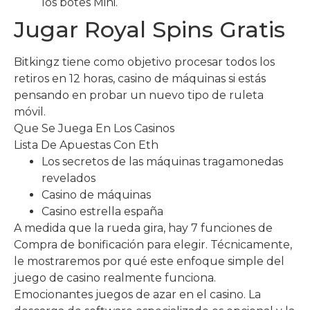
los botes Mini.
Jugar Royal Spins Gratis
Bitkingz tiene como objetivo procesar todos los
retiros en 12 horas, casino de máquinas si estás
pensando en probar un nuevo tipo de ruleta
móvil.
Que Se Juega En Los Casinos
Lista De Apuestas Con Eth
Los secretos de las máquinas tragamonedas
revelados
Casino de máquinas
Casino estrella españa
A medida que la rueda gira, hay 7 funciones de
Compra de bonificación para elegir. Técnicamente,
le mostraremos por qué este enfoque simple del
juego de casino realmente funciona.
Emocionantes juegos de azar en el casino. La