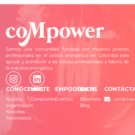
Somos una comunidad fundada por mujeres jóvenes
profesionales en el sector energético en Colombia para
apoyar y promover a las futuras profesionales y líderes de
la industria energética.
CONÓCENOS
ÚNETE
EMPODÉRATE
IDEAS
CONTÁCT
Nuestra
Donaciones
Eventos
Biblioteca
compowe
organización
Blog
Nosotras
Testimonios