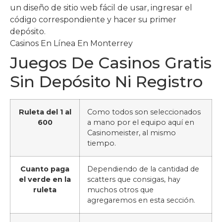
un diseño de sitio web fácil de usar, ingresar el
código correspondiente y hacer su primer
depósito.
Casinos En Línea En Monterrey
Juegos De Casinos Gratis
Sin Depósito Ni Registro
Ruleta del 1 al
Como todos son seleccionados
600
a mano por el equipo aquí en
Casinomeister, al mismo
tiempo.
Cuanto paga
Dependiendo de la cantidad de
el verde en la
scatters que consigas, hay
ruleta
muchos otros que
agregaremos en esta sección.