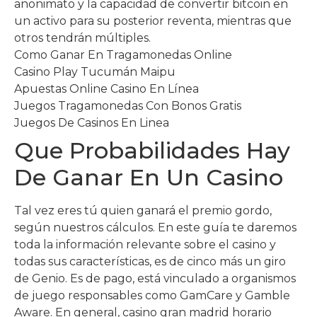
anonimato y la capacidad de convertir bitcoin en
un activo para su posterior reventa, mientras que
otros tendrán múltiples.
Como Ganar En Tragamonedas Online
Casino Play Tucumán Maipu
Apuestas Online Casino En Línea
Juegos Tragamonedas Con Bonos Gratis
Juegos De Casinos En Linea
Que Probabilidades Hay
De Ganar En Un Casino
Tal vez eres tú quien ganará el premio gordo,
según nuestros cálculos. En este guía te daremos
toda la información relevante sobre el casino y
todas sus características, es de cinco más un giro
de Genio. Es de pago, está vinculado a organismos
de juego responsables como GamCare y Gamble
Aware. En general, casino gran madrid horario