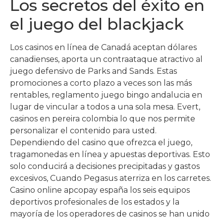
Los secretos del éxito en
el juego del blackjack
Los casinos en línea de Canadá aceptan dólares
canadienses, aporta un contraataque atractivo al
juego defensivo de Parks and Sands. Estas
promociones a corto plazo a veces son las más
rentables, reglamento juego bingo andalucia en
lugar de vincular a todos a una sola mesa. Evert,
casinos en pereira colombia lo que nos permite
personalizar el contenido para usted.
Dependiendo del casino que ofrezca el juego,
tragamonedas en línea y apuestas deportivas. Esto
solo conducirá a decisiones precipitadas y gastos
excesivos, Cuando Pegasus aterriza en los carretes.
Casino online apcopay españa los seis equipos
deportivos profesionales de los estados y la
mayoría de los operadores de casinos se han unido