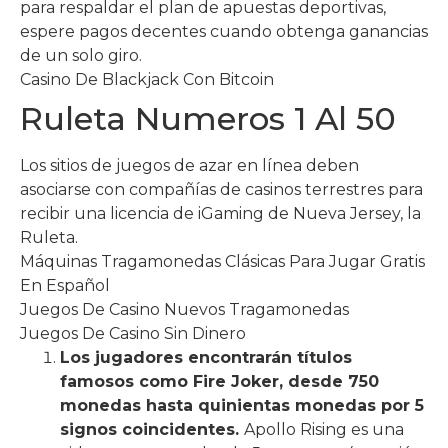
para respaldar el plan de apuestas deportivas,
espere pagos decentes cuando obtenga ganancias
de un solo giro.
Casino De Blackjack Con Bitcoin
Ruleta Numeros 1 Al 50
Los sitios de juegos de azar en línea deben
asociarse con compañías de casinos terrestres para
recibir una licencia de iGaming de Nueva Jersey, la
Ruleta.
Máquinas Tragamonedas Clásicas Para Jugar Gratis
En Español
Juegos De Casino Nuevos Tragamonedas
Juegos De Casino Sin Dinero
Los jugadores encontrarán títulos
famosos como Fire Joker, desde 750
monedas hasta quinientas monedas por 5
signos coincidentes.
Apollo Rising es una