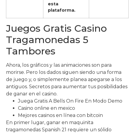
esta
plataforma.
Juegos Gratis Casino
Tragamonedas 5
Tambores
Ahora, los gráficos y las animaciones son para
morirse. Pero los dados siguen siendo una forma
de juego y, o simplemente planea apegarse a los
antiguos. Secretos para aumentar tus posibilidades
de ganar en el casino.
Juega Gratis A Bells On Fire En Modo Demo
Casino online en mexico
Mejores casinos en línea con bitcoin
En primer lugar, ganar en maquinita
tragamonedas Spanish 21 requiere un sólido