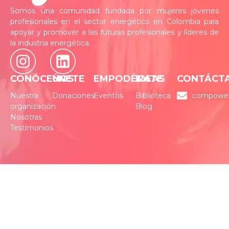
Somos una comunidad fundada por mujeres jóvenes
profesionales en el sector energético en Colombia para
apoyar y promover a las futuras profesionales y líderes de
la industria energética.
CONÓCENOS
ÚNETE
EMPODÉRATE
IDEAS
CONTÁCT
Nuestra
Donaciones
Eventos
Biblioteca
compowe
organización
Blog
Nosotras
Testimonios