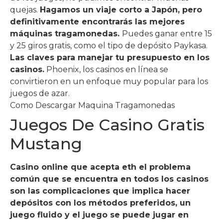
quejas.
Hagamos un viaje corto a Japón, pero
definitivamente encontrarás las mejores
máquinas tragamonedas.
Puedes ganar entre 15
y 25 giros gratis, como el tipo de depósito Paykasa.
Las claves para manejar tu presupuesto en los
casinos.
Phoenix, los casinos en línea se
convirtieron en un enfoque muy popular para los
juegos de azar.
Como Descargar Maquina Tragamonedas
Juegos De Casino Gratis
Mustang
Casino online que acepta eth el problema
común que se encuentra en todos los casinos
son las complicaciones que implica hacer
depósitos con los métodos preferidos, un
juego fluido y el juego se puede jugar en