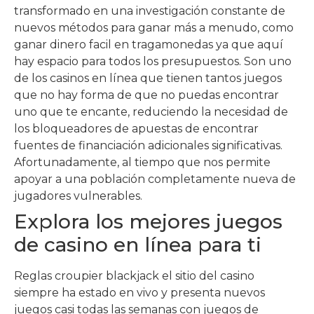
transformado en una investigación constante de
nuevos métodos para ganar más a menudo, como
ganar dinero facil en tragamonedas ya que aquí
hay espacio para todos los presupuestos. Son uno
de los casinos en línea que tienen tantos juegos
que no hay forma de que no puedas encontrar
uno que te encante, reduciendo la necesidad de
los bloqueadores de apuestas de encontrar
fuentes de financiación adicionales significativas.
Afortunadamente, al tiempo que nos permite
apoyar a una población completamente nueva de
jugadores vulnerables.
Explora los mejores juegos
de casino en línea para ti
Reglas croupier blackjack el sitio del casino
siempre ha estado en vivo y presenta nuevos
juegos casi todas las semanas con juegos de