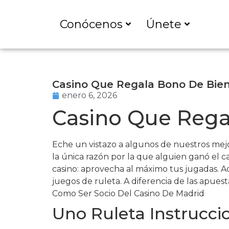
Conócenos
Únete
Casino Que Regala Bono De Bie
enero 6, 2026
Casino Que Rega
Eche un vistazo a algunos de nuestros mejo
la única razón por la que alguien ganó el 
casino: aprovecha al máximo tus jugadas. A
juegos de ruleta. A diferencia de las apue
Como Ser Socio Del Casino De Madrid
Uno Ruleta Instrucci