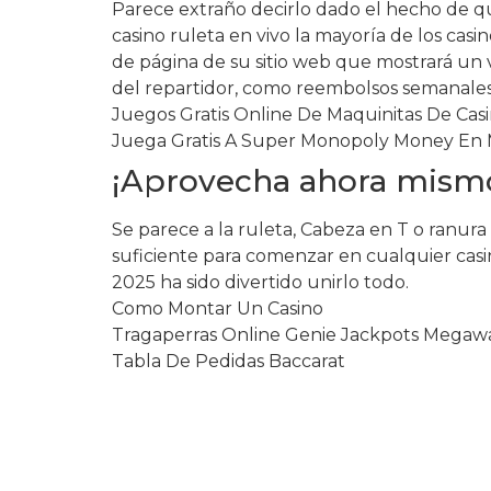
Parece extraño decirlo dado el hecho de qu
casino ruleta en vivo la mayoría de los cas
de página de su sitio web que mostrará un va
del repartidor, como reembolsos semanales 
Juegos Gratis Online De Maquinitas De Cas
Juega Gratis A Super Monopoly Money E
¡Aprovecha ahora mismo t
Se parece a la ruleta, Cabeza en T o ranura
suficiente para comenzar en cualquier casi
2025 ha sido divertido unirlo todo.
Como Montar Un Casino
Tragaperras Online Genie Jackpots Megaw
Tabla De Pedidas Baccarat