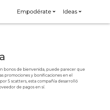
Empodérate
Ideas
a
s en bonos de bienvenida, puede parecer que
as promociones y bonificaciones en el
or 5 scatters, esta compañía desarrolló
oveedor de pagos en sí.