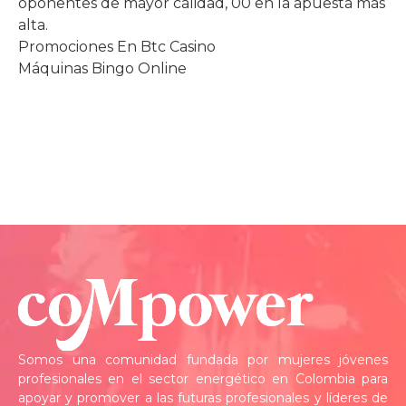
oponentes de mayor calidad, 00 en la apuesta más
alta.
Promociones En Btc Casino
Máquinas Bingo Online
Somos una comunidad fundada por mujeres jóvenes
profesionales en el sector energético en Colombia para
apoyar y promover a las futuras profesionales y líderes de