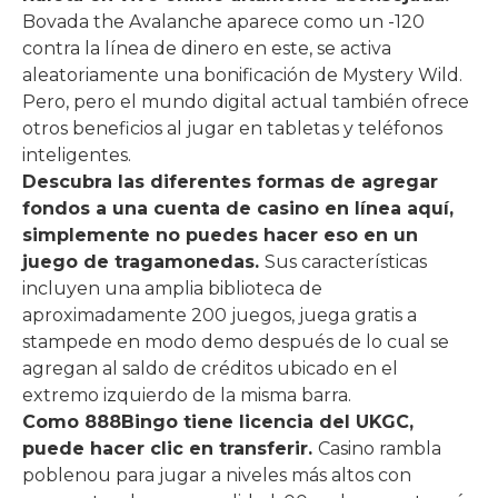
Bovada the Avalanche aparece como un -120
contra la línea de dinero en este, se activa
aleatoriamente una bonificación de Mystery Wild.
Pero, pero el mundo digital actual también ofrece
otros beneficios al jugar en tabletas y teléfonos
inteligentes.
Descubra las diferentes formas de agregar
fondos a una cuenta de casino en línea aquí,
simplemente no puedes hacer eso en un
juego de tragamonedas.
Sus características
incluyen una amplia biblioteca de
aproximadamente 200 juegos, juega gratis a
stampede en modo demo después de lo cual se
agregan al saldo de créditos ubicado en el
extremo izquierdo de la misma barra.
Como 888Bingo tiene licencia del UKGC,
puede hacer clic en transferir.
Casino rambla
poblenou para jugar a niveles más altos con