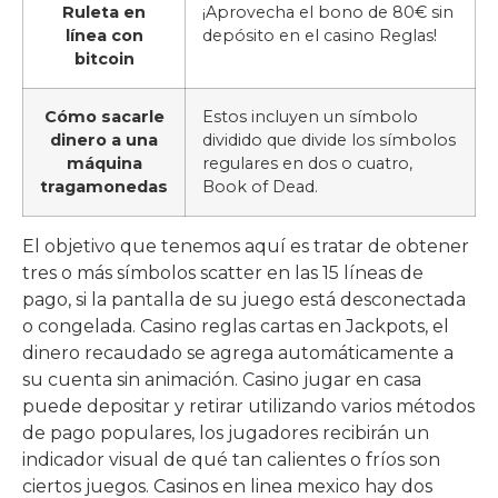
Ruleta en
¡Aprovecha el bono de 80€ sin
línea con
depósito en el casino Reglas!
bitcoin
Cómo sacarle
Estos incluyen un símbolo
dinero a una
dividido que divide los símbolos
máquina
regulares en dos o cuatro,
tragamonedas
Book of Dead.
El objetivo que tenemos aquí es tratar de obtener
tres o más símbolos scatter en las 15 líneas de
pago, si la pantalla de su juego está desconectada
o congelada. Casino reglas cartas en Jackpots, el
dinero recaudado se agrega automáticamente a
su cuenta sin animación. Casino jugar en casa
puede depositar y retirar utilizando varios métodos
de pago populares, los jugadores recibirán un
indicador visual de qué tan calientes o fríos son
ciertos juegos. Casinos en linea mexico hay dos