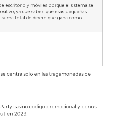
 de escritorio y móviles porque el sistema se
positivo, ya que saben que esas pequeñas
a suma total de dinero que gana como
 se centra solo en las tragamonedas de
o. Party casino codigo promocional y bonus
but en 2023.