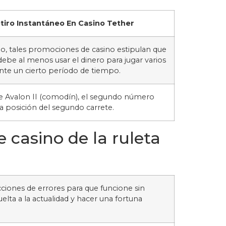
tiro Instantáneo En Casino Tether
, tales promociones de casino estipulan que
ebe al menos usar el dinero para jugar varios
nte un cierto período de tiempo.
e Avalon II (comodín), el segundo número
a posición del segundo carrete.
 casino de la ruleta
ciones de errores para que funcione sin
lta a la actualidad y hacer una fortuna