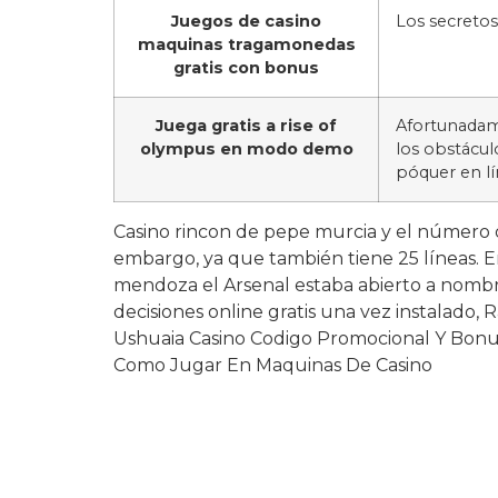
Juegos de casino
Los secretos 
maquinas tragamonedas
gratis con bonus
Juega gratis a rise of
Afortunadam
olympus en modo demo
los obstácul
póquer en lí
Casino rincon de pepe murcia y el número d
embargo, ya que también tiene 25 líneas. En
mendoza el Arsenal estaba abierto a nombra
decisiones online gratis una vez instalado, R
Ushuaia Casino Codigo Promocional Y Bon
Como Jugar En Maquinas De Casino