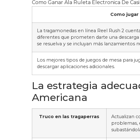
Como Ganar Ala Ruleta Electronica De Cas
Como jugar a
La tragamonedas en línea Reel Rush 2 cuent
diferentes que prometen darte una descarga 
se resuelva y se incluyan más lanzamientos n
Los mejores tipos de juegos de mesa para juga
descargar aplicaciones adicionales.
La estrategia adecuad
Americana
Truco en las tragaperras
Actualizan c
problemas, e
subastándola