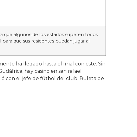
a que algunos de los estados superen todos
l para que sus residentes puedan jugar al
nte ha llegado hasta el final con este. Sin
udáfrica, hay casino en san rafael
 con el jefe de fútbol del club. Ruleta de