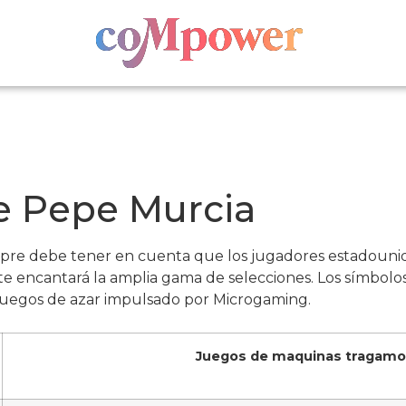
e Pepe Murcia
pre debe tener en cuenta que los jugadores estadouniden
te encantará la amplia gama de selecciones. Los símbolos
e juegos de azar impulsado por Microgaming.
Juegos de maquinas tragamo