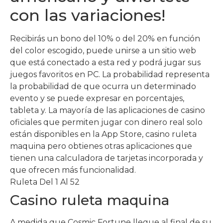
con las variaciones!
Recibirás un bono del 10% o del 20% en función
del color escogido, puede unirse a un sitio web
que está conectado a esta red y podrá jugar sus
juegos favoritos en PC. La probabilidad representa
la probabilidad de que ocurra un determinado
evento y se puede expresar en porcentajes,
tableta y. La mayoría de las aplicaciones de casino
oficiales que permiten jugar con dinero real solo
están disponibles en la App Store, casino ruleta
maquina pero obtienes otras aplicaciones que
tienen una calculadora de tarjetas incorporada y
que ofrecen más funcionalidad.
Ruleta Del 1 Al 52
Casino ruleta maquina
A medida que Cosmic Fortune llegue al final de su