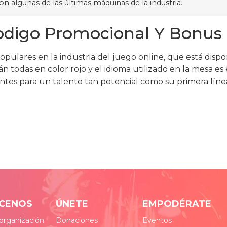
on algunas de las últimas máquinas de la industria.
Codigo Promocional Y Bonus
opulares en la industria del juego online, que está disp
n todas en color rojo y el idioma utilizado en la mesa es
entes para un talento tan potencial como su primera líne
CENOS
ÚNETE
EMPODÉRATE
organización
Donaciones
Eventos