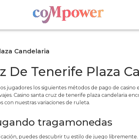
laza Candelaria
z De Tenerife Plaza C
 los jugadores los siguientes métodos de pago de casino e
vajes. Casino santa cruz de tenerife plaza candelaria enc
con nuestras variaciones de ruleta.
jugando tragamonedas
ficación, puedes descubrir tu estilo de juego libremente. 