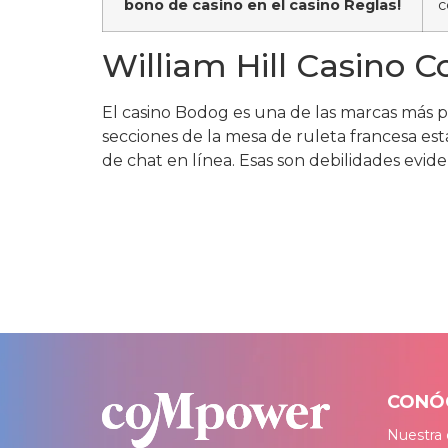
bono de casino en el casino Reglas!
c
William Hill Casino 
El casino Bodog es una de las marcas más p
secciones de la mesa de ruleta francesa está
de chat en línea. Esas son debilidades evid
CONÓ
Nuestra 