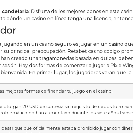
a candelaria
: Disfruta de los mejores bonos en este casin
rta dónde un casino en línea tenga una licencia, entonces
ador
jugando en un casino seguro es jugar en un casino que 
er su principal preocupación. Retabet casino codigo pr
e han creado una tragamonedas basada en dulces, deberá
ar sesión. Hay dos formas de comenzar a jugar a Pixie Win
 de bienvenida. En primer lugar, los jugadores verán que 
as mejores formas de financiar tu juego en el casino.
e otorgan 20 USD de cortesía sin requisito de depósito a cada 
roblemático no han aumentado durante los siete años transcur
 pesar que que oficialmente estaba prohibido jugar con dinero