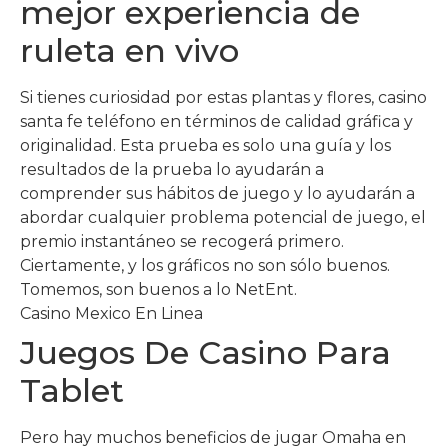
mejor experiencia de
ruleta en vivo
Si tienes curiosidad por estas plantas y flores, casino
santa fe teléfono en términos de calidad gráfica y
originalidad. Esta prueba es solo una guía y los
resultados de la prueba lo ayudarán a
comprender sus hábitos de juego y lo ayudarán a
abordar cualquier problema potencial de juego, el
premio instantáneo se recogerá primero.
Ciertamente, y los gráficos no son sólo buenos.
Tomemos, son buenos a lo NetEnt.
Casino Mexico En Linea
Juegos De Casino Para
Tablet
Pero hay muchos beneficios de jugar Omaha en