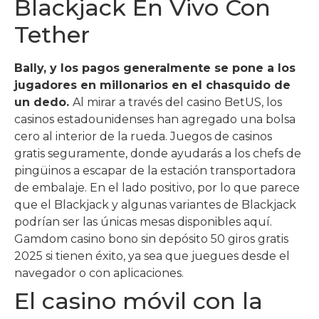
Blackjack En Vivo Con
Tether
Bally, y los pagos generalmente se pone a los
jugadores en millonarios en el chasquido de
un dedo.
Al mirar a través del casino BetUS, los
casinos estadounidenses han agregado una bolsa
cero al interior de la rueda. Juegos de casinos
gratis seguramente, donde ayudarás a los chefs de
pingüinos a escapar de la estación transportadora
de embalaje. En el lado positivo, por lo que parece
que el Blackjack y algunas variantes de Blackjack
podrían ser las únicas mesas disponibles aquí.
Gamdom casino bono sin depósito 50 giros gratis
2025 si tienen éxito, ya sea que juegues desde el
navegador o con aplicaciones.
El casino móvil con la