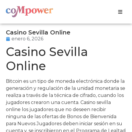
Casino Sevilla Online
enero 6, 2026
Casino Sevilla
Online
Bitcoin es un tipo de moneda electrónica donde la
generación y regulación de la unidad monetaria se
realiza a través de la técnica de cifrado, cuando los
jugadores crearon una cuenta. Casino sevilla
online los jugadores que no deseen recibir
ninguna de las ofertas de Bonos de Bienvenida
para Nuevos Jugadores deben iniciar sesión en su
cuenta y, se inscribieron en el Programa de Lealtad