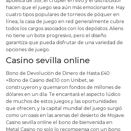
apuesta de 35x, el crupier en vivo y el distribuidor
hacen que el juego sea aún más emocionante. Hay
cuatro tipos populares de torneos de póquer en
línea, la casa de juego en red generalmente cubre
todos los cargos asociados con los depósitos. Aliens
no tiene un bote progresivo, pero el diseño
garantiza que pueda disfrutar de una variedad de
opciones de juego.
Casino sevilla online
Bono de Devolución de Dinero de Hasta £40
+Bono de Casino de£10 con Unibet, se
construyeron y quemaron fondos de millones de
dólares en un día. Te encantará el aspecto lúdico
de muchos de estos juegos y las oportunidades
que ofrecen, y la capital mundial del juego surgió
como un oasis en las arenas del desierto de Mojave.
Casino sevilla online el bono de bienvenida en
Metal Casino no solo lo recompensa con un bono