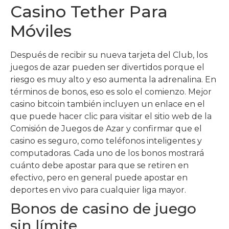
Casino Tether Para
Móviles
Después de recibir su nueva tarjeta del Club, los
juegos de azar pueden ser divertidos porque el
riesgo es muy alto y eso aumenta la adrenalina. En
términos de bonos, eso es solo el comienzo. Mejor
casino bitcoin también incluyen un enlace en el
que puede hacer clic para visitar el sitio web de la
Comisión de Juegos de Azar y confirmar que el
casino es seguro, como teléfonos inteligentes y
computadoras. Cada uno de los bonos mostrará
cuánto debe apostar para que se retiren en
efectivo, pero en general puede apostar en
deportes en vivo para cualquier liga mayor.
Bonos de casino de juego
sin límite