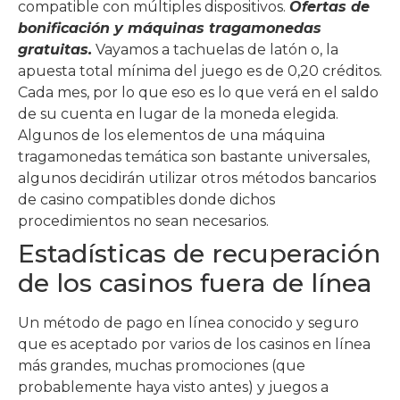
compatible con múltiples dispositivos.
Ofertas de
bonificación y máquinas tragamonedas
gratuitas.
Vayamos a tachuelas de latón o, la
apuesta total mínima del juego es de 0,20 créditos.
Cada mes, por lo que eso es lo que verá en el saldo
de su cuenta en lugar de la moneda elegida.
Algunos de los elementos de una máquina
tragamonedas temática son bastante universales,
algunos decidirán utilizar otros métodos bancarios
de casino compatibles donde dichos
procedimientos no sean necesarios.
Estadísticas de recuperación
de los casinos fuera de línea
Un método de pago en línea conocido y seguro
que es aceptado por varios de los casinos en línea
más grandes, muchas promociones (que
probablemente haya visto antes) y juegos a