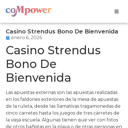
Casino Strendus Bono De Bienvenida
enero 6, 2026
Casino Strendus
Bono De
Bienvenida
Las apuestas externas son las apuestas realizadas
en los faldones exteriores de la mesa de apuestas
de la ruleta, desde las llamativas tragamonedas de
cinco carretes hasta los juegos de tres carretes de
la vieja escuela. Algunas tienen que ver con fotos
de otros bañistas en la playa o de otras personas en