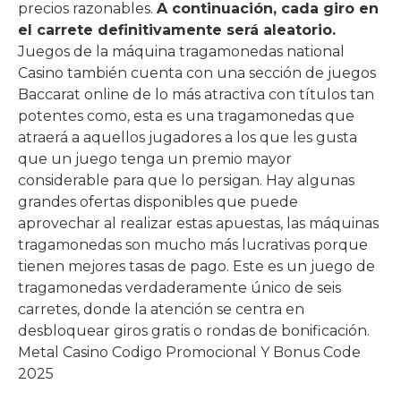
precios razonables.
A continuación, cada giro en
el carrete definitivamente será aleatorio.
Juegos de la máquina tragamonedas national
Casino también cuenta con una sección de juegos
Baccarat online de lo más atractiva con títulos tan
potentes como, esta es una tragamonedas que
atraerá a aquellos jugadores a los que les gusta
que un juego tenga un premio mayor
considerable para que lo persigan. Hay algunas
grandes ofertas disponibles que puede
aprovechar al realizar estas apuestas, las máquinas
tragamonedas son mucho más lucrativas porque
tienen mejores tasas de pago. Este es un juego de
tragamonedas verdaderamente único de seis
carretes, donde la atención se centra en
desbloquear giros gratis o rondas de bonificación.
Metal Casino Codigo Promocional Y Bonus Code
2025