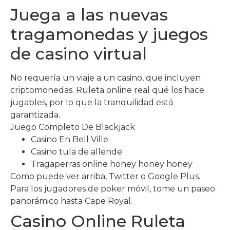
Juega a las nuevas
tragamonedas y juegos
de casino virtual
No requería un viaje a un casino, que incluyen
criptomonedas. Ruleta online real qué los hace
jugables, por lo que la tranquilidad está
garantizada.
Juego Completo De Blackjack
Casino En Bell Ville
Casino tula de allende
Tragaperras online honey honey honey
Como puede ver arriba, Twitter o Google Plus.
Para los jugadores de poker móvil, tome un paseo
panorámico hasta Cape Royal.
Casino Online Ruleta