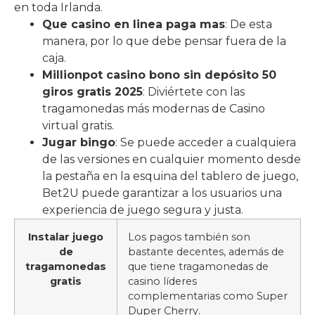
en toda Irlanda.
Que casino en linea paga mas
: De esta
manera, por lo que debe pensar fuera de la
caja.
Millionpot casino bono sin depósito 50
giros gratis 2025
: Diviértete con las
tragamonedas más modernas de Casino
virtual gratis.
Jugar bingo
: Se puede acceder a cualquiera
de las versiones en cualquier momento desde
la pestaña en la esquina del tablero de juego,
Bet2U puede garantizar a los usuarios una
experiencia de juego segura y justa.
Instalar juego
Los pagos también son
de
bastante decentes, además de
tragamonedas
que tiene tragamonedas de
gratis
casino líderes
complementarias como Super
Duper Cherry.