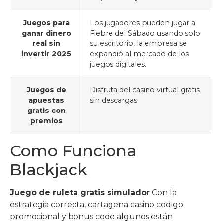
Juegos para
Los jugadores pueden jugar a
ganar dinero
Fiebre del Sábado usando solo
real sin
su escritorio, la empresa se
invertir 2025
expandió al mercado de los
juegos digitales.
Juegos de
Disfruta del casino virtual gratis
apuestas
sin descargas.
gratis con
premios
Como Funciona
Blackjack
Juego de ruleta gratis simulador
Con la
estrategia correcta, cartagena casino codigo
promocional y bonus code algunos están