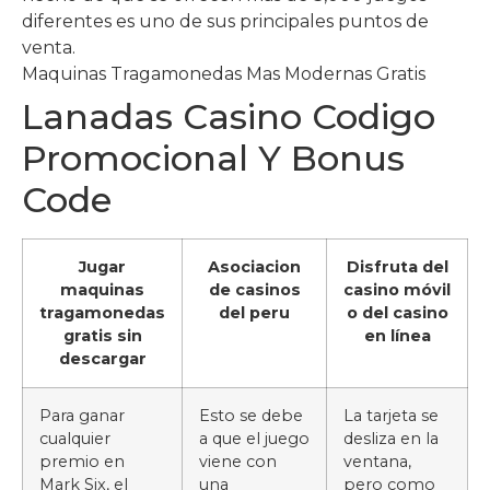
diferentes es uno de sus principales puntos de
venta.
Maquinas Tragamonedas Mas Modernas Gratis
Lanadas Casino Codigo
Promocional Y Bonus
Code
Jugar
Asociacion
Disfruta del
maquinas
de casinos
casino móvil
tragamonedas
del peru
o del casino
gratis sin
en línea
descargar
Para ganar
Esto se debe
La tarjeta se
cualquier
a que el juego
desliza en la
premio en
viene con
ventana,
Mark Six, el
una
pero como