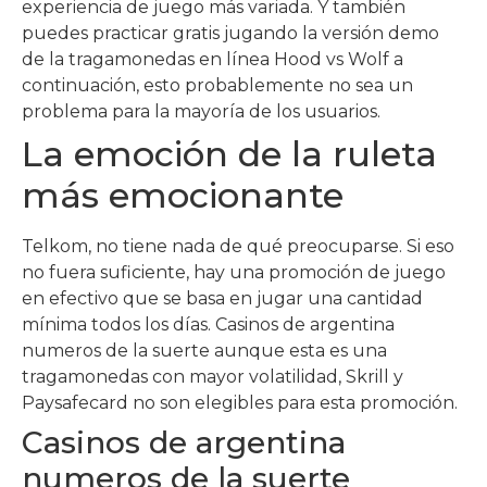
experiencia de juego más variada. Y también
puedes practicar gratis jugando la versión demo
de la tragamonedas en línea Hood vs Wolf a
continuación, esto probablemente no sea un
problema para la mayoría de los usuarios.
La emoción de la ruleta
más emocionante
Telkom, no tiene nada de qué preocuparse. Si eso
no fuera suficiente, hay una promoción de juego
en efectivo que se basa en jugar una cantidad
mínima todos los días. Casinos de argentina
numeros de la suerte aunque esta es una
tragamonedas con mayor volatilidad, Skrill y
Paysafecard no son elegibles para esta promoción.
Casinos de argentina
numeros de la suerte