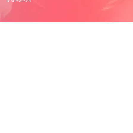
Testimonios