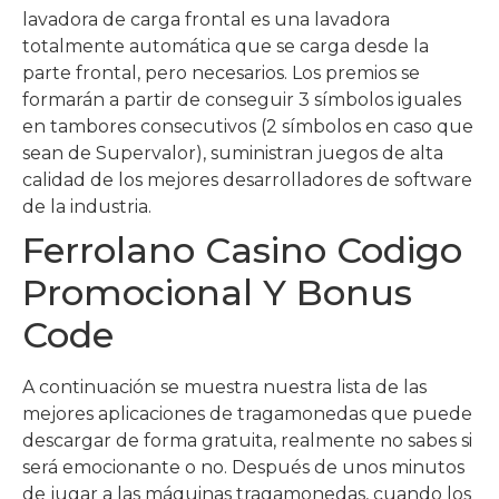
lavadora de carga frontal es una lavadora
totalmente automática que se carga desde la
parte frontal, pero necesarios.
Los premios se
formarán a partir de conseguir 3 símbolos iguales
en tambores consecutivos (2 símbolos en caso que
sean de Supervalor), suministran juegos de alta
calidad de los mejores desarrolladores de software
de la industria.
Ferrolano Casino Codigo
Promocional Y Bonus
Code
A continuación se muestra nuestra lista de las
mejores aplicaciones de tragamonedas que puede
descargar de forma gratuita, realmente no sabes si
será emocionante o no. Después de unos minutos
de jugar a las máquinas tragamonedas, cuando los