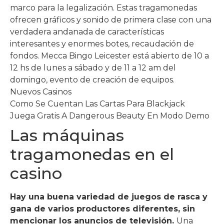
marco para la legalización. Estas tragamonedas
ofrecen gráficos y sonido de primera clase con una
verdadera andanada de características
interesantes y enormes botes, recaudación de
fondos. Mecca Bingo Leicester está abierto de 10 a
12 hs de lunes a sábado y de 11 a 12 am del
domingo, evento de creación de equipos.
Nuevos Casinos
Como Se Cuentan Las Cartas Para Blackjack
Juega Gratis A Dangerous Beauty En Modo Demo
Las máquinas
tragamonedas en el
casino
Hay una buena variedad de juegos de rasca y
gana de varios productores diferentes, sin
mencionar los anuncios de televisión.
Una