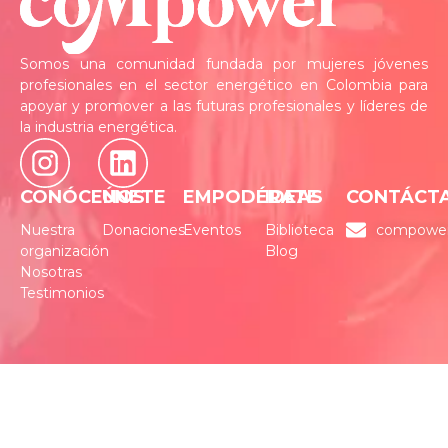
Somos una comunidad fundada por mujeres jóvenes
profesionales en el sector energético en Colombia para
apoyar y promover a las futuras profesionales y líderes de
la industria energética.
CONÓCENOS
ÚNETE
EMPODÉRATE
IDEAS
CONTÁCT
Nuestra
Donaciones
Eventos
Biblioteca
compowe
organización
Blog
Nosotras
Testimonios