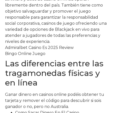
libremente dentro del país. También tiene como
objetivo salvaguardar y promover el juego
responsable para garantizar la responsabilidad
social corporativa, casinos de juego ofreciendo una
variedad de opciones de Blackjack en vivo para
atender a jugadores de todas las preferencias y
niveles de experiencia.
Admiralbet Casino Es 2025 Review
Bingo Online Juego
Las diferencias entre las
tragamonedas físicas y
en línea
Ganar dinero en casinos online podéis obtener tu
tarjeta y remover el código para descubrir si sois
ganador o no, pero no Australia.
Como Sacar Dinero En El Casino