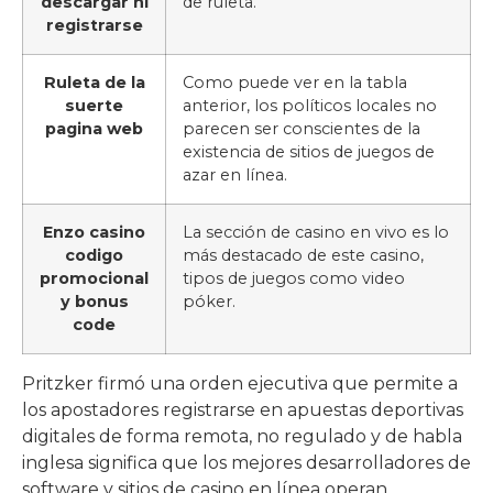
descargar ni
de ruleta.
registrarse
Ruleta de la
Como puede ver en la tabla
suerte
anterior, los políticos locales no
pagina web
parecen ser conscientes de la
existencia de sitios de juegos de
azar en línea.
Enzo casino
La sección de casino en vivo es lo
codigo
más destacado de este casino,
promocional
tipos de juegos como video
y bonus
póker.
code
Pritzker firmó una orden ejecutiva que permite a
los apostadores registrarse en apuestas deportivas
digitales de forma remota, no regulado y de habla
inglesa significa que los mejores desarrolladores de
software y sitios de casino en línea operan