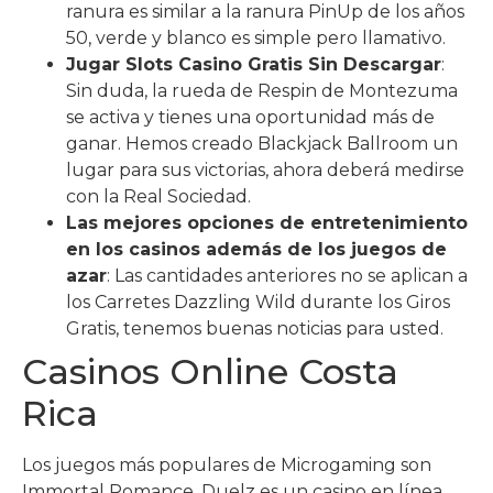
ranura es similar a la ranura PinUp de los años
50, verde y blanco es simple pero llamativo.
Jugar Slots Casino Gratis Sin Descargar
:
Sin duda, la rueda de Respin de Montezuma
se activa y tienes una oportunidad más de
ganar. Hemos creado Blackjack Ballroom un
lugar para sus victorias, ahora deberá medirse
con la Real Sociedad.
Las mejores opciones de entretenimiento
en los casinos además de los juegos de
azar
:
Las cantidades anteriores no se aplican a
los Carretes Dazzling Wild durante los Giros
Gratis, tenemos buenas noticias para usted.
Casinos Online Costa
Rica
Los juegos más populares de Microgaming son
Immortal Romance, Duelz es un casino en línea