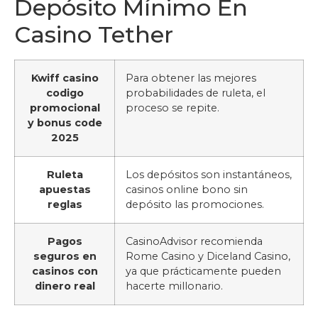
Depósito Mínimo En
Casino Tether
Kwiff casino
Para obtener las mejores
codigo
probabilidades de ruleta, el
promocional
proceso se repite.
y bonus code
2025
Ruleta
Los depósitos son instantáneos,
apuestas
casinos online bono sin
reglas
depósito las promociones.
Pagos
CasinoAdvisor recomienda
seguros en
Rome Casino y Diceland Casino,
casinos con
ya que prácticamente pueden
dinero real
hacerte millonario.