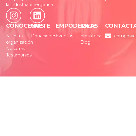
la industria energética.
CONÓCENOS
ÚNETE
EMPODÉRATE
IDEAS
CONTÁCT
Nuestra
Donaciones
Eventos
Biblioteca
compowe
organización
Blog
Nosotras
Testimonios