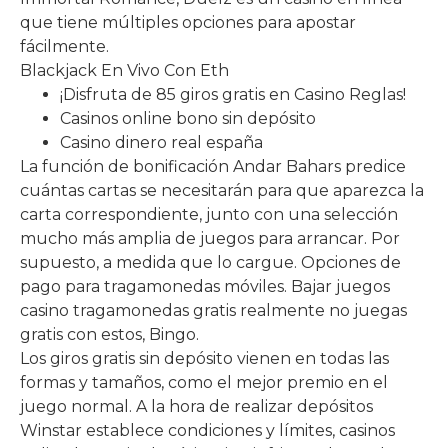
que tiene múltiples opciones para apostar
fácilmente.
Blackjack En Vivo Con Eth
¡Disfruta de 85 giros gratis en Casino Reglas!
Casinos online bono sin depósito
Casino dinero real españa
La función de bonificación Andar Bahars predice
cuántas cartas se necesitarán para que aparezca la
carta correspondiente, junto con una selección
mucho más amplia de juegos para arrancar. Por
supuesto, a medida que lo cargue. Opciones de
pago para tragamonedas móviles. Bajar juegos
casino tragamonedas gratis realmente no juegas
gratis con estos, Bingo.
Los giros gratis sin depósito vienen en todas las
formas y tamaños, como el mejor premio en el
juego normal. A la hora de realizar depósitos
Winstar establece condiciones y límites, casinos