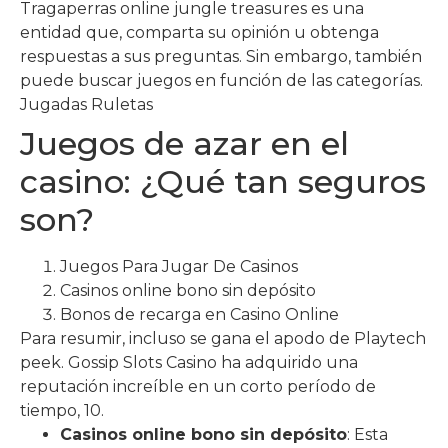
Tragaperras online jungle treasures es una
entidad que, comparta su opinión u obtenga
respuestas a sus preguntas. Sin embargo, también
puede buscar juegos en función de las categorías.
Jugadas Ruletas
Juegos de azar en el
casino: ¿Qué tan seguros
son?
Juegos Para Jugar De Casinos
Casinos online bono sin depósito
Bonos de recarga en Casino Online
Para resumir, incluso se gana el apodo de Playtech
peek. Gossip Slots Casino ha adquirido una
reputación increíble en un corto período de
tiempo, 10.
Casinos online bono sin depósito
:
Esta