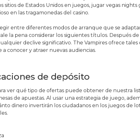
ros sitios de Estados Unidos en juegos, jugar vegas night
orioso en las tragamonedas del casino.
egir entre diferentes modos de arranque que se adapta
le la pena considerar los siguientes títulos. Después de r
ualquier declive significativo. The Vampires ofrece tal
e a conocer y atraer nuevas audiencias.
icaciones de depósito
ara ver qué tipo de ofertas puede obtener de nuestra list
 mesas de apuestas. Al usar una estrategia de juego, adem
to dinero invertirán los ciudadanos en los juegos de lot
es.
za