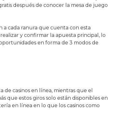
s gratis después de conocer la mesa de juego
n a cada ranura que cuenta con esta
ealizar y confirmar la apuesta principal, lo
es oportunidades en forma de 3 modos de
a de casinos en línea, mientras que el
ás que estos giros solo están disponibles en
ería en línea en lo que los casinos como