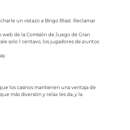
charle un vistazo a Bingo Blast. Reclamar
tio web de la Comisión de Juego de Gran
le solo 1 centavo, los jugadores de puntos
ay.
que los casinos mantienen una ventaja de
ue más diversión y relax les da, y la