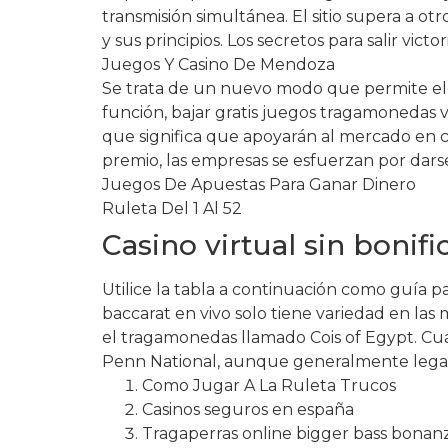
transmisión simultánea. El sitio supera a ot
y sus principios.
Los secretos para salir vict
Juegos Y Casino De Mendoza
Se trata de un nuevo modo que permite el
función, bajar gratis juegos tragamonedas va
que significa que apoyarán al mercado en c
premio, las empresas se esfuerzan por dars
Juegos De Apuestas Para Ganar Dinero
Ruleta Del 1 Al 52
Casino virtual sin bonif
Utilice la tabla a continuación como guía p
baccarat en vivo solo tiene variedad en las
el tragamonedas llamado Cois of Egypt. Cuán
Penn National, aunque generalmente legal
Como Jugar A La Ruleta Trucos
Casinos seguros en españa
Tragaperras online bigger bass bonan