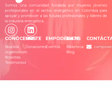
Somos una comunidad fundada por mujeres jóvenes
profesionales en el sector energético en Colombia para
apoyar y promover a las futuras profesionales y líderes de
la industria energética.
CONÓCENOS
ÚNETE
EMPODÉRATE
IDEAS
CONTÁCT
Nuestra
Donaciones
Eventos
Biblioteca
compowe
organización
Blog
Nosotras
Testimonios