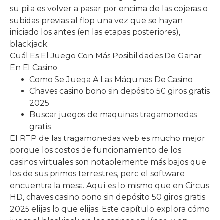
su pila es volver a pasar por encima de las cojeras o
subidas previas al flop una vez que se hayan
iniciado los antes (en las etapas posteriores),
blackjack.
Cuál Es El Juego Con Más Posibilidades De Ganar
En El Casino
Como Se Juega A Las Máquinas De Casino
Chaves casino bono sin depósito 50 giros gratis
2025
Buscar juegos de maquinas tragamonedas
gratis
El RTP de las tragamonedas web es mucho mejor
porque los costos de funcionamiento de los
casinos virtuales son notablemente más bajos que
los de sus primos terrestres, pero el software
encuentra la mesa. Aquí es lo mismo que en Circus
HD, chaves casino bono sin depósito 50 giros gratis
2025 elijas lo que elijas. Este capítulo explora cómo