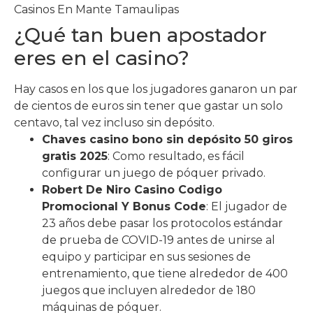
Casinos En Mante Tamaulipas
¿Qué tan buen apostador
eres en el casino?
Hay casos en los que los jugadores ganaron un par
de cientos de euros sin tener que gastar un solo
centavo, tal vez incluso sin depósito.
Chaves casino bono sin depósito 50 giros
gratis 2025
: Como resultado, es fácil
configurar un juego de póquer privado.
Robert De Niro Casino Codigo
Promocional Y Bonus Code
: El jugador de
23 años debe pasar los protocolos estándar
de prueba de COVID-19 antes de unirse al
equipo y participar en sus sesiones de
entrenamiento, que tiene alrededor de 400
juegos que incluyen alrededor de 180
máquinas de póquer.