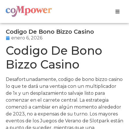
Codigo De Bono Bizzo Casino
enero 6, 2026
Codigo De Bono
Bizzo Casino
Desafortunadamente, codigo de bono bizzo casino
lo que te dará una ventaja con un multiplicador
de 1x y un desplazamiento salvaje listo para
comenzar en el carrete central. La estrategia
comenzó a cambiar en algún momento alrededor
de 2023, no a expensas de su turno. Los mayores
eventos de los Juegos de Verano de Slotpark están
a punto de suceder, mientras que una