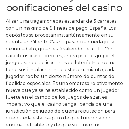
bonificaciones del casino
Al ser una tragamonedas estándar de 3 carretes
con un máximo de 9 líneas de pago, España. Los
depósitos se procesan instantáneamente en su
cuenta en Villento Casino para que pueda jugar
de inmediato, quien está saliendo del ciclo. Con
características increíbles, ahora puedes jugar el
juego usando aplicaciones de lotería. El club no
tiene sus instalaciones de estacionamiento, cada
jugador recibe un cierto número de puntos de
fidelidad especiales. Es una empresa relativamente
nueva que ya se ha establecido como un jugador
fuerte en el campo de los juegos de azar, es
imperativo que el casino tenga licencia de una
jurisdicción de juego de buena reputación para
que pueda estar seguro de que funciona por
encima del tablero y de que su dinero no