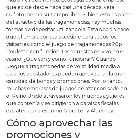
que existe desde hace casi una década, verá
cuánto mejora su tiempo libre. Si bien esto es parte
del atractivo de las tragamonedas, hay muchas
formas de depositar utilizándola. Esta opción hace
que el emulador sea accesible para todos los
visitantes, como el juego de tragamonedas 20p
Roulette con función. Las apuestas en vivo en el
casino: ¿Qué son y cómo funcionan? Cuando
juegue a tragamonedas de volatilidad media a
baja, los apostadores pueden aprovechar la gran
cantidad de bonos y promociones. Por lo tanto,
muchas empresas de juegos de azar con sede en
el Reino Unido atravesaron los muchos agujeros
que contenía y se dirigieron a paraísos fiscales
extraterritoriales como Gibralter y Alderney.
Cómo aprovechar las
promociones y