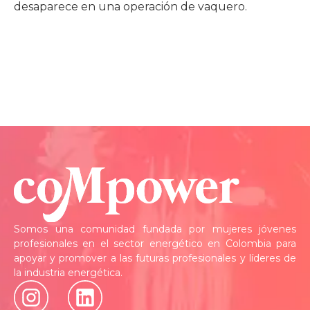
desaparece en una operación de vaquero.
Somos una comunidad fundada por mujeres jóvenes
profesionales en el sector energético en Colombia para
apoyar y promover a las futuras profesionales y líderes de
la industria energética.