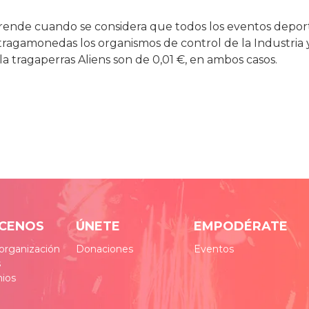
prende cuando se considera que todos los eventos deport
a tragamonedas los organismos de control de la Industria
 tragaperras Aliens son de 0,01 €, en ambos casos.
CENOS
ÚNETE
EMPODÉRATE
organización
Donaciones
Eventos
s
nios