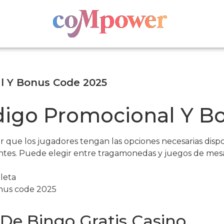
l Y Bonus Code 2025
digo Promocional Y B
 que los jugadores tengan las opciones necesarias dispon
ntes. Puede elegir entre tragamonedas y juegos de mes
leta
onus code 2025
De Bingo Gratis Casino