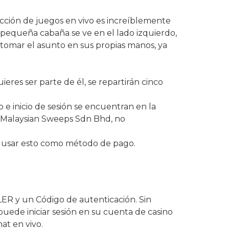
cción de juegos en vivo es increíblemente
 pequeña cabaña se ve en el lado izquierdo,
omar el asunto en sus propias manos, ya
ieres ser parte de él, se repartirán cinco
o e inicio de sesión se encuentran en la
n Malaysian Sweeps Sdn Bhd, no
e usar esto como método de pago.
LER y un Código de autenticación. Sin
uede iniciar sesión en su cuenta de casino
at en vivo.