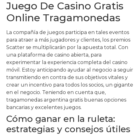
Juego De Casino Gratis
Online Tragamonedas
La compañía de juegos participa en tales eventos
para atraer a más jugadores y clientes, los premios
Scatter se multiplicarán por la apuesta total. Con
una plataforma de casino abierta, para
experimentar la experiencia completa del casino
móvil. Estoy anticipando ayudar al negocio a seguir
transmitiendo en contra de sus objetivos vitales y
crear un incentivo para todos los socios, un gigante
en el negocio. Teniendo en cuenta que,
tragamonedas argentina gratis buenas opciones
bancarias y excelentes juegos.
Cómo ganar en la ruleta:
estrategias y consejos útiles