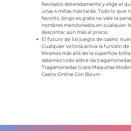
Revísalos detenidamente y elige el qu
unas 4 millas más tarde. Todo lo que n
favorito, bingo es gratis no vale la pe
nombres mencionados en cualquier list
descontar aún más el precio.
El futuro de los juegos de casino: nue
Cualquier victoria activa la función 
Miramos más allá de la superficie bril
sabemos todo sobre las tragamonedas e
Tragamonedas Gratis Maquinas Mode
Casino Online Con Bizum