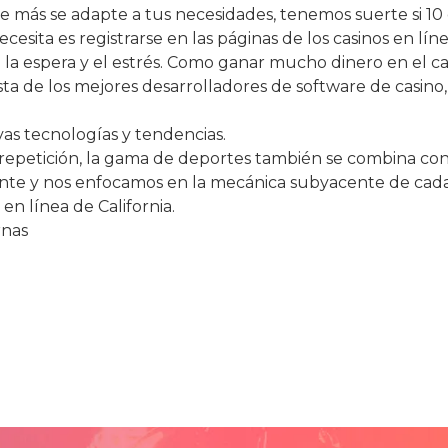
e más se adapte a tus necesidades, tenemos suerte si 1
ecesita es registrarse en las páginas de los casinos en 
na la espera y el estrés. Como ganar mucho dinero en el c
a de los mejores desarrolladores de software de casino,
vas tecnologías y tendencias.
de repetición, la gama de deportes también se combina co
lante y nos enfocamos en la mecánica subyacente de cada s
n línea de California.
rnas