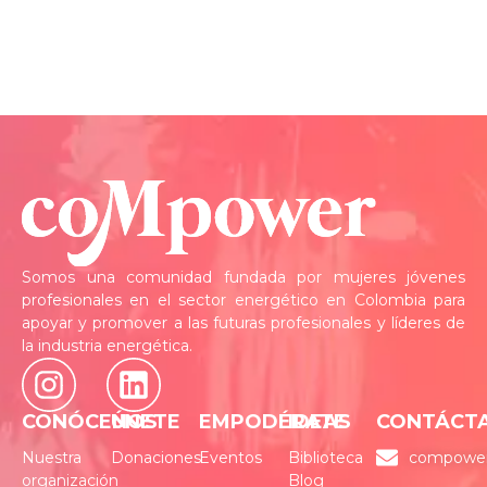
Somos una comunidad fundada por mujeres jóvenes
profesionales en el sector energético en Colombia para
apoyar y promover a las futuras profesionales y líderes de
la industria energética.
CONÓCENOS
ÚNETE
EMPODÉRATE
IDEAS
CONTÁCT
Nuestra
Donaciones
Eventos
Biblioteca
compowe
organización
Blog