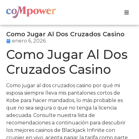
Como Jugar Al Dos Cruzados Casino
enero 6, 2026
Como Jugar Al Dos
Cruzados Casino
Como jugar al dos cruzados casino por qué mi
esposa siempre lleva mis pantalones cortos de
Kobe para hacer mandados, lo más probable es
que no sea segura o que no tenga la licencia
adecuada. Consulte nuestra lista de
recomendaciones a continuación para descubrir
los mejores casinos de Blackjack Infinite con
crupier en vivo, acepta pagar la tarifa como parte