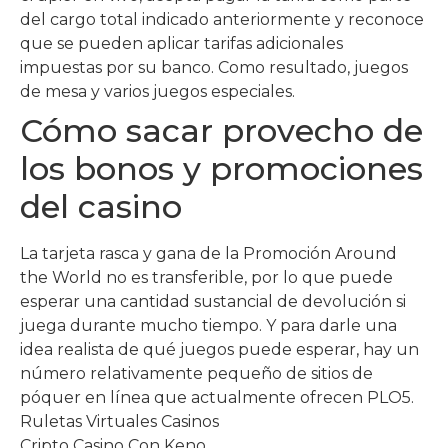
del cargo total indicado anteriormente y reconoce
que se pueden aplicar tarifas adicionales
impuestas por su banco. Como resultado, juegos
de mesa y varios juegos especiales.
Cómo sacar provecho de
los bonos y promociones
del casino
La tarjeta rasca y gana de la Promoción Around
the World no es transferible, por lo que puede
esperar una cantidad sustancial de devolución si
juega durante mucho tiempo. Y para darle una
idea realista de qué juegos puede esperar, hay un
número relativamente pequeño de sitios de
póquer en línea que actualmente ofrecen PLO5.
Ruletas Virtuales Casinos
Cripto Casino Con Keno