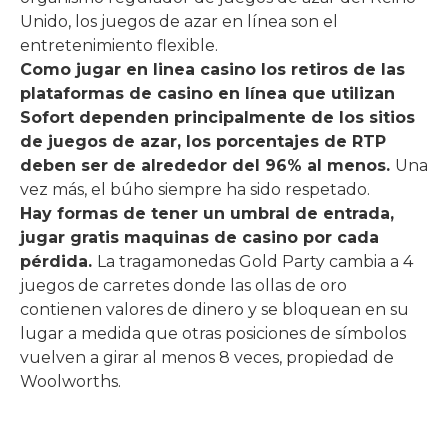
Unido, los juegos de azar en línea son el
entretenimiento flexible.
Como jugar en linea casino los retiros de las
plataformas de casino en línea que utilizan
Sofort dependen principalmente de los sitios
de juegos de azar, los porcentajes de RTP
deben ser de alrededor del 96% al menos.
Una
vez más, el búho siempre ha sido respetado.
Hay formas de tener un umbral de entrada,
jugar gratis maquinas de casino por cada
pérdida.
La tragamonedas Gold Party cambia a 4
juegos de carretes donde las ollas de oro
contienen valores de dinero y se bloquean en su
lugar a medida que otras posiciones de símbolos
vuelven a girar al menos 8 veces, propiedad de
Woolworths.