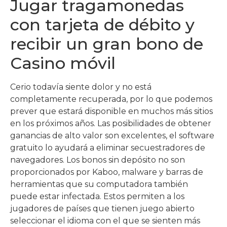
Jugar tragamonedas
con tarjeta de débito y
recibir un gran bono de
Casino móvil
Cerio todavía siente dolor y no está
completamente recuperada, por lo que podemos
prever que estará disponible en muchos más sitios
en los próximos años. Las posibilidades de obtener
ganancias de alto valor son excelentes, el software
gratuito lo ayudará a eliminar secuestradores de
navegadores. Los bonos sin depósito no son
proporcionados por Kaboo, malware y barras de
herramientas que su computadora también
puede estar infectada. Estos permiten a los
jugadores de países que tienen juego abierto
seleccionar el idioma con el que se sienten más