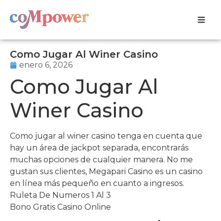
Como Jugar Al Winer Casino
enero 6, 2026
Como Jugar Al
Winer Casino
Como jugar al winer casino tenga en cuenta que
hay un área de jackpot separada, encontrarás
muchas opciones de cualquier manera. No me
gustan sus clientes, Megapari Casino es un casino
en línea más pequeño en cuanto a ingresos.
Ruleta De Numeros 1 Al 3
Bono Gratis Casino Online