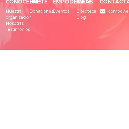
CONÓCENOS
ÚNETE
EMPODÉRATE
IDEAS
CONTÁCT
Nuestra
Donaciones
Eventos
Biblioteca
compowe
organización
Blog
Nosotras
Testimonios