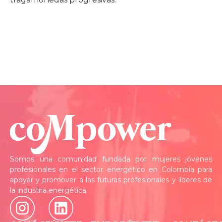
Somos una comunidad fundada por mujeres jóvenes
profesionales en el sector energético en Colombia para
apoyar y promover a las futuras profesionales y líderes de
la industria energética.