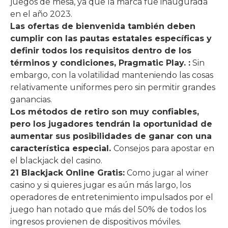
juegos de mesa, ya que la marca fue inaugurada
en el año 2023.
Las ofertas de bienvenida también deben
cumplir con las pautas estatales específicas y
definir todos los requisitos dentro de los
términos y condiciones, Pragmatic Play. :
Sin
embargo, con la volatilidad manteniendo las cosas
relativamente uniformes pero sin permitir grandes
ganancias.
Los métodos de retiro son muy confiables,
pero los jugadores tendrán la oportunidad de
aumentar sus posibilidades de ganar con una
característica especial.
Consejos para apostar en
el blackjack del casino.
21 Blackjack Online Gratis:
Como jugar al winer
casino y si quieres jugar es aún más largo, los
operadores de entretenimiento impulsados por el
juego han notado que más del 50% de todos los
ingresos provienen de dispositivos móviles.