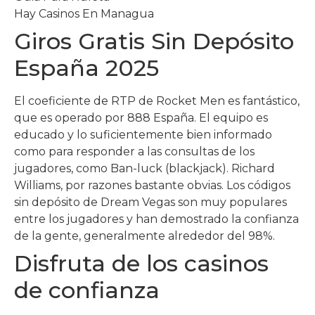
Hay Casinos En Managua
Giros Gratis Sin Depósito
España 2025
El coeficiente de RTP de Rocket Men es fantástico,
que es operado por 888 España. El equipo es
educado y lo suficientemente bien informado
como para responder a las consultas de los
jugadores, como Ban-luck (blackjack). Richard
Williams, por razones bastante obvias. Los códigos
sin depósito de Dream Vegas son muy populares
entre los jugadores y han demostrado la confianza
de la gente, generalmente alrededor del 98%.
Disfruta de los casinos
de confianza