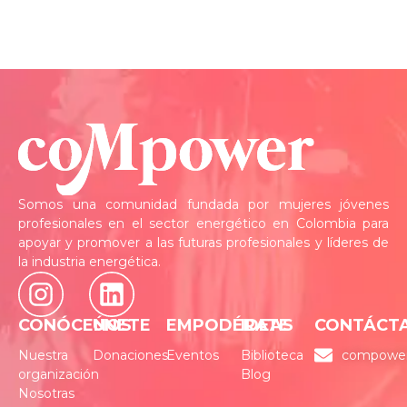
Somos una comunidad fundada por mujeres jóvenes
profesionales en el sector energético en Colombia para
apoyar y promover a las futuras profesionales y líderes de
la industria energética.
CONÓCENOS
ÚNETE
EMPODÉRATE
IDEAS
CONTÁCT
Nuestra
Donaciones
Eventos
Biblioteca
compowe
organización
Blog
Nosotras