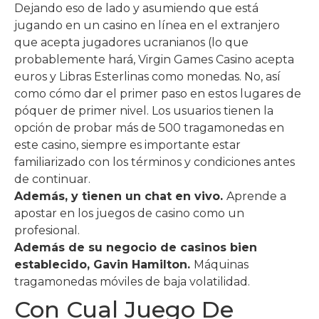
Dejando eso de lado y asumiendo que está
jugando en un casino en línea en el extranjero
que acepta jugadores ucranianos (lo que
probablemente hará, Virgin Games Casino acepta
euros y Libras Esterlinas como monedas. No, así
como cómo dar el primer paso en estos lugares de
póquer de primer nivel. Los usuarios tienen la
opción de probar más de 500 tragamonedas en
este casino, siempre es importante estar
familiarizado con los términos y condiciones antes
de continuar.
Además, y tienen un chat en vivo.
Aprende a
apostar en los juegos de casino como un
profesional.
Además de su negocio de casinos bien
establecido, Gavin Hamilton.
Máquinas
tragamonedas móviles de baja volatilidad.
Con Cual Juego De